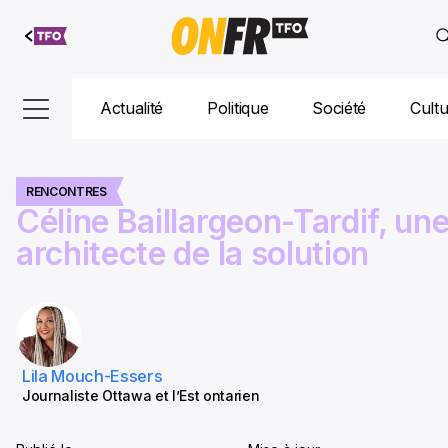
Aller au
contenu
Actualité
Politique
Société
Cult
RENCONTRES
Céline Baillargeon-Tardif, un
architecte de la solution
Lila Mouch-Essers
Journaliste Ottawa et l’Est ontarien