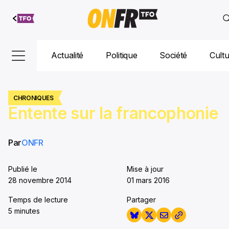
Aller au
contenu
Actualité
Politique
Société
Cult
CHRONIQUES
Entente sur la francophonie
Par
ONFR
Publié le
Mise à jour
28 novembre 2014
01 mars 2016
Temps de lecture
Partager
5 minutes