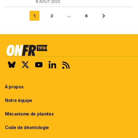
8 AOÛT 2022
1
2
…
6
Aller
Aller
Aller à la page su
à
à
la
la
page
page
2
6
sur
sur
6
6
À propos
Notre équipe
Mécanisme de plaintes
Code de déontologie