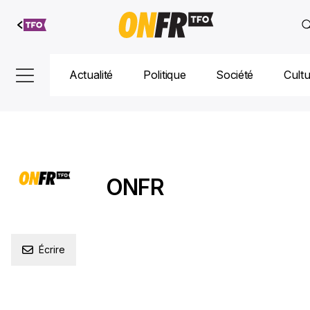
Aller au
contenu
Actualité
Politique
Société
Cult
ONFR
Écrire