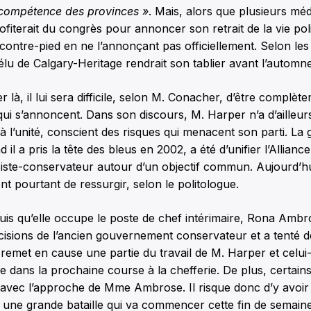
compétence des provinces
»
. Mais, alors que plusieurs méd
ofiterait du congrès pour annoncer son retrait de la vie poli
 contre-pied en ne l’annonçant pas officiellement. Selon le
l’élu de Calgary-Heritage rendrait son tablier avant l’automn
r là, il lui sera difficile, selon M. Conacher, d’être complèt
qui s’annoncent. Dans son discours, M. Harper n’a d’aille
à l’unité, conscient des risques qui menacent son parti. La
il a pris la tête des bleus en 2002, a été d’unifier l’Allian
siste-conservateur autour d’un objectif commun. Aujourd’hu
nt pourtant de ressurgir, selon le politologue.
puis qu’elle occupe le poste de chef intérimaire, Rona Amb
cisions de l’ancien gouvernement conservateur et a tenté d
le remet en cause une partie du travail de M. Harper et celui
le dans la prochaine course à la chefferie. De plus, certains
e avec l’approche de Mme Ambrose. Il risque donc d’y avoir
t une grande bataille qui va commencer cette fin de semaine