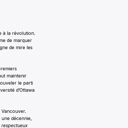
 à la révolution.
même de marquer
igne de mire les
premiers
aut maintenir
ouveler le parti
iversité d’Ottawa
 à Vancouver.
t une décennie,
e respectueux