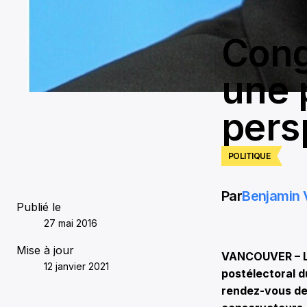
Cong
une 
pers
POLITIQUE
Par
Benjamin 
Publié le
27 mai 2016
Mise à jour
VANCOUVER – Le
12 janvier 2021
postélectoral d
rendez-vous dev