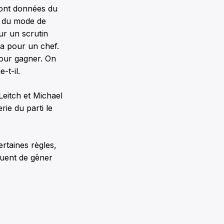
sont données du
e du mode de
our un scrutin
ra pour un chef.
pour gagner. On
-t-il.
 Leitch et Michael
rie du parti le
ertaines règles,
quent de gêner