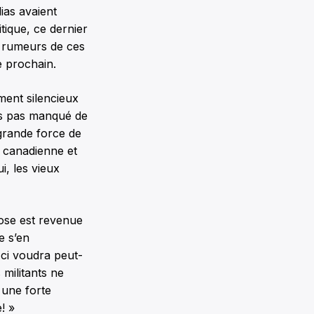
ias avaient
tique, ce dernier
s rumeurs de ces
e prochain.
ement silencieux
urs pas manqué de
 grande force de
ce canadienne et
i, les vieux
rose est revenue
e s’en
-ci voudra peut-
 militants ne
 une forte
! »