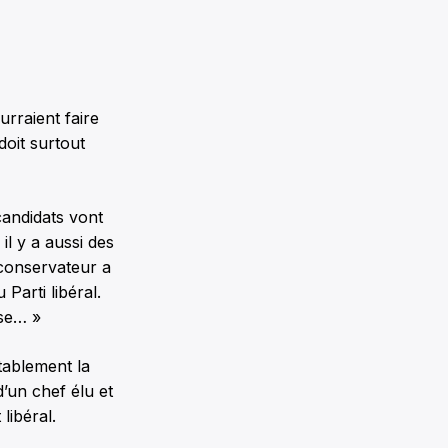
urraient faire
doit surtout
candidats vont
il y a aussi des
 conservateur a
Parti libéral.
ose… »
tablement la
d’un chef élu et
libéral.