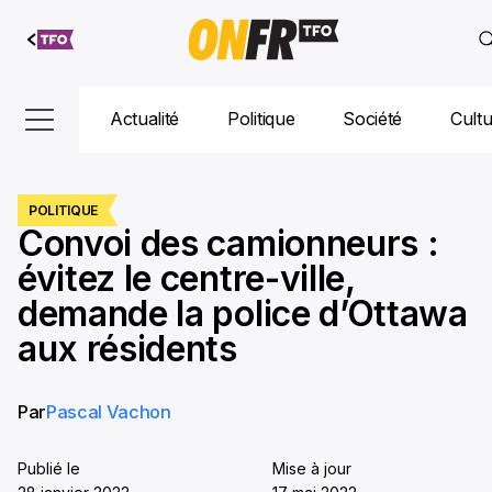
Aller au
contenu
Actualité
Politique
Société
Cult
POLITIQUE
Convoi des camionneurs :
évitez le centre-ville,
demande la police d’Ottawa
aux résidents
Par
Pascal Vachon
Publié le
Mise à jour