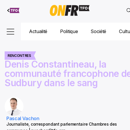
Aller au
contenu
Actualité
Politique
Société
Cult
RENCONTRES
Denis Constantineau, la
communauté francophone d
Sudbury dans le sang
Pascal Vachon
Journaliste, correspondant parlementaire Chambres des