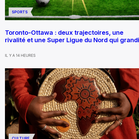
SPORTS
Toronto-Ottawa : deux trajectoires, une
rivalité et une Super Ligue du Nord qui grandi
IL Y A 14 HEURES
CULTURE