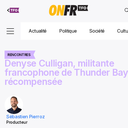
Aller au
contenu
Actualité
Politique
Société
Cult
RENCONTRES
Denyse Culligan, militante
francophone de Thunder Ba
récompensée
Sébastien Pierroz
Producteur