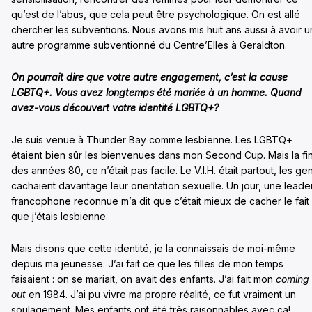
qu’est de l’abus, que cela peut être psychologique. On est allé
chercher les subventions. Nous avons mis huit ans aussi à avoir u
autre programme subventionné du Centre’Elles à Geraldton.
On pourrait dire que votre autre engagement, c’est la cause
LGBTQ+. Vous avez longtemps été mariée à un homme. Quand
avez-vous découvert votre identité LGBTQ+?
Je suis venue à Thunder Bay comme lesbienne. Les LGBTQ+
étaient bien sûr les bienvenues dans mon Second Cup. Mais la fi
des années 80, ce n’était pas facile. Le V.I.H. était partout, les ge
cachaient davantage leur orientation sexuelle. Un jour, une leade
francophone reconnue m’a dit que c’était mieux de cacher le fait
que j’étais lesbienne.
Mais disons que cette identité, je la connaissais de moi-même
depuis ma jeunesse. J’ai fait ce que les filles de mon temps
faisaient : on se mariait, on avait des enfants. J’ai fait mon
coming
out
en 1984. J’ai pu vivre ma propre réalité, ce fut vraiment un
soulagement. Mes enfants ont été très raisonnables avec ça!