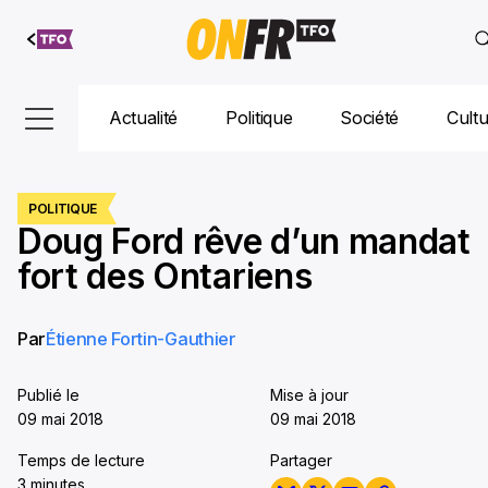
Aller au
contenu
Actualité
Politique
Société
Cult
POLITIQUE
Doug Ford rêve d’un mandat
fort des Ontariens
Par
Étienne Fortin-Gauthier
Publié le
Mise à jour
09 mai 2018
09 mai 2018
Temps de lecture
Partager
3 minutes