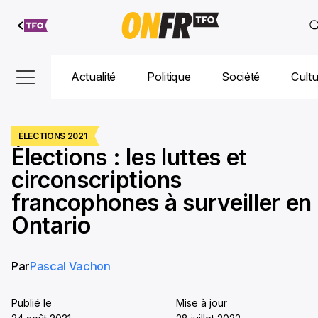
Aller au
contenu
Actualité
Politique
Société
Cult
ÉLECTIONS 2021
Élections : les luttes et
circonscriptions
francophones à surveiller en
Ontario
Par
Pascal Vachon
Publié le
Mise à jour