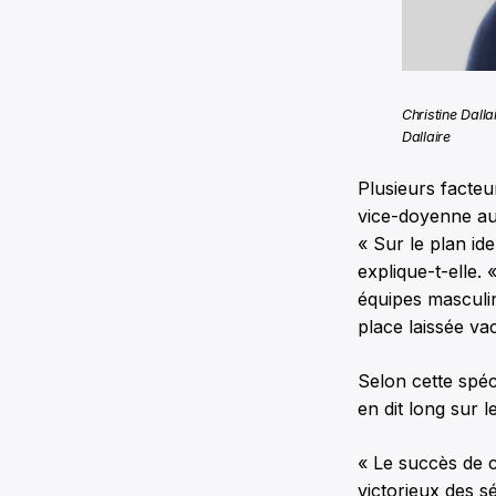
Christine Dall
Dallaire
Plusieurs facteu
vice-doyenne aux
« Sur le plan id
explique-t-elle.
équipes masculin
place laissée va
Selon cette spéc
en dit long sur
« Le succès de c
victorieux des 