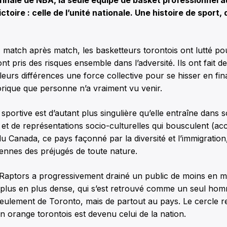
toire : celle de l’unité nationale. Une histoire de sport,
 match après match, les basketteurs torontois ont lutté pou
ont pris des risques ensemble dans l’adversité. Ils ont fait de
e leurs différences une force collective pour se hisser en f
torique que personne n’a vraiment vu venir.
portive est d’autant plus singulière qu’elle entraîne dans s
 et de représentations socio-culturelles qui bousculent (acc
u Canada, ce pays façonné par la diversité et l’immigration
iennes des préjugés de toute nature.
 Raptors a progressivement drainé un public de moins en m
 plus en plus dense, qui s’est retrouvé comme un seul hom
eulement de Toronto, mais de partout au pays. Le cercle re
n orange torontois est devenu celui de la nation.