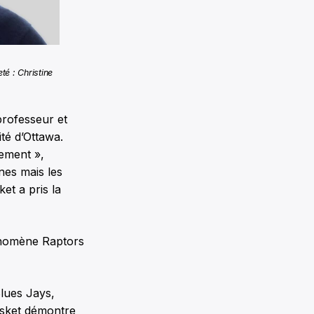
té : Christine
professeur et
té d’Ottawa.
uement »,
nes mais les
et a pris la
hénomène Raptors
Blues Jays,
asket démontre