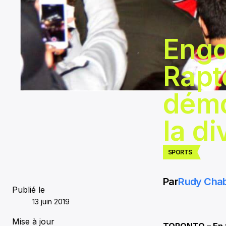
Engo
Rapt
démo
la d
SPORTS
Par
Rudy Cha
Publié le
13 juin 2019
Mise à jour
TORONTO – En fi