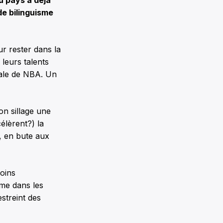
 de bilinguisme
r rester dans la
 leurs talents
inale de NBA. Un
on sillage une
élèrent?) la
, en bute aux
oins
me dans les
streint des