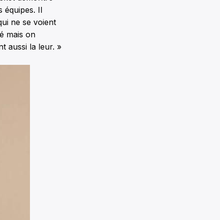
 équipes. Il
ui ne se voient
té mais on
t aussi la leur. »