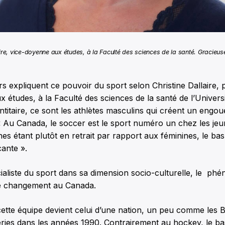
aire, vice-doyenne aux études, à la Faculté des sciences de la santé. Gracieuse
rs expliquent ce pouvoir du sport selon Christine Dallaire, 
 études, à la Faculté des sciences de la santé de l’Universi
entitaire, ce sont les athlètes masculins qui créent un engo
 « Au Canada, le soccer est le sport numéro un chez les jeu
es étant plutôt en retrait par rapport aux féminines, le bask
cante ».
ialiste du sport dans sa dimension socio-culturelle, le p
 le changement au Canada.
ette équipe devient celui d’une nation, un peu comme les 
séries dans les années 1990. Contrairement au hockey, le b