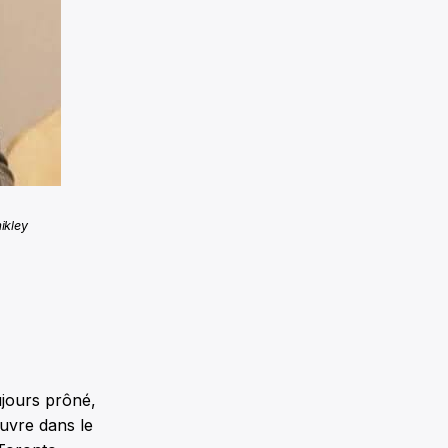
ikley
ujours prôné,
uvre dans le