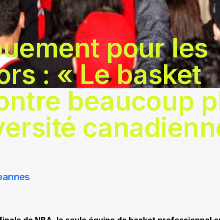
uement pour les
ors : « Le basket
ntre beaucoup p
iversité canadienn
bannes
nale de NBA, la seule équipe de basket professionnel a