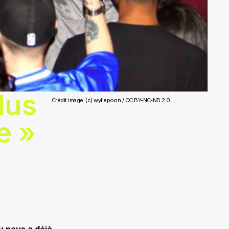
lus
Crédit image: (c) wyliepoon / CC BY-NC-ND 2.0
e »
u pays a déjà