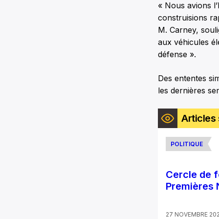
« Nous avions l’
construisions rap
M. Carney, souli
aux véhicules éle
défense ».
Des ententes sim
les dernières se
Articles 
POLITIQUE
Cercle de 
Premières 
27 NOVEMBRE 20