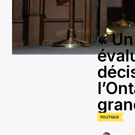
« Un
éval
décis
l’Ont
gran
POLITIQUE