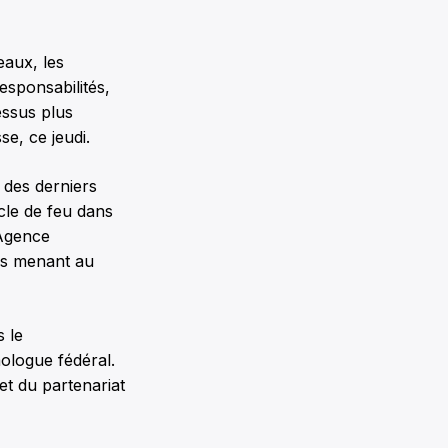
eaux, les
esponsabilités,
ssus plus
e, ce jeudi.
 des derniers
cle de feu dans
’Agence
es menant au
s le
ologue fédéral.
et du partenariat