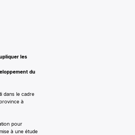
upliquer les
éveloppement du
i dans le cadre
 province à
ation pour
umise à une étude