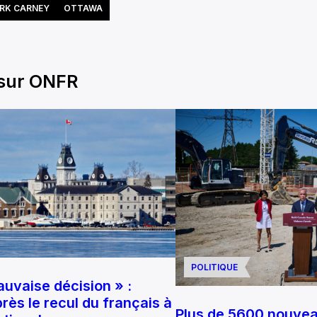
RK CARNEY
OTTAWA
 sur ONFR
POLITIQUE
auvaise décision » :
rès le recul du français à
Plus de 5600 nouve