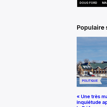
DOUG FORD
MA
Populaire
POLITIQUE
« Une très m
inquiétude ap