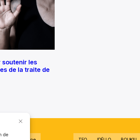
 soutenir les
s de la traite de
on de
gnez notre équipe
TFO
IDÉLLO
BOUKILI