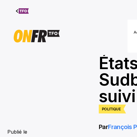
Aller au
contenu
A
État
Sudb
suivi
POLITIQUE
Par
François P
Publié le