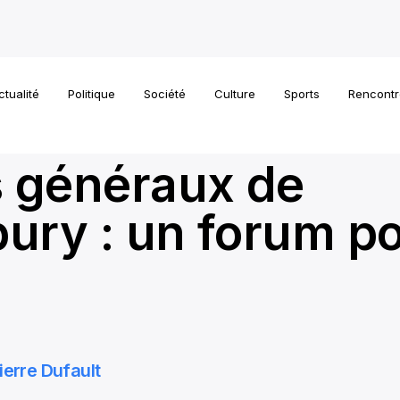
ctualité
Politique
Société
Culture
Sports
Rencontr
s généraux de
ury : un forum p
ierre Dufault