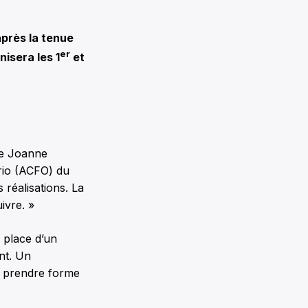
près la tenue
er
nisera les 1
et
tre Joanne
ario (ACFO) du
réalisations. La
ivre. »
 place d’un
nt. Un
pe prendre forme