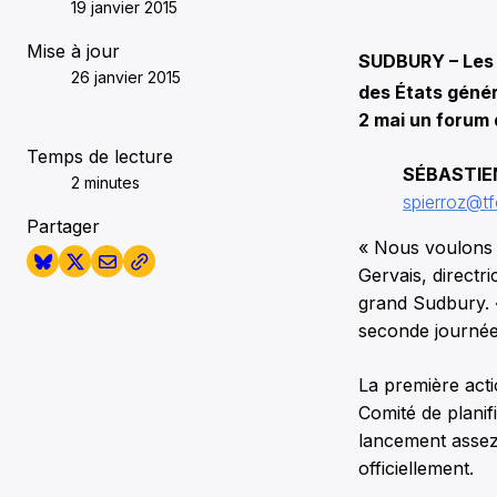
19 janvier 2015
Mise à jour
SUDBURY – Les 
26 janvier 2015
des États généra
2 mai un forum 
Temps de lecture
SÉBASTIE
2 minutes
spierroz@tf
Partager
« Nous voulons m
Gervais, directr
grand Sudbury. «
seconde journée 
La première act
Comité de plani
lancement assez 
officiellement.