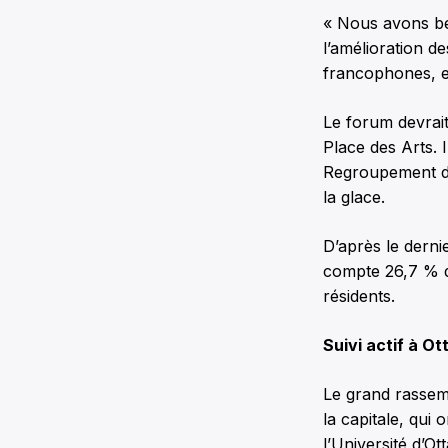
« Nous avons be
l’amélioration d
francophones, et
Le forum devrait
Place des Arts. 
Regroupement de
la glace.
D’après le derni
compte 26,7 % d
résidents.
Suivi actif à O
Le grand rassem
la capitale, qu
l’Université d’Ot