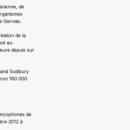
arienne, de
 organismes
e Gervais.
éation de la
oit au
eure depuis sur
Grand Sudbury
iron 160 000
rancophones de
bre 2012 à