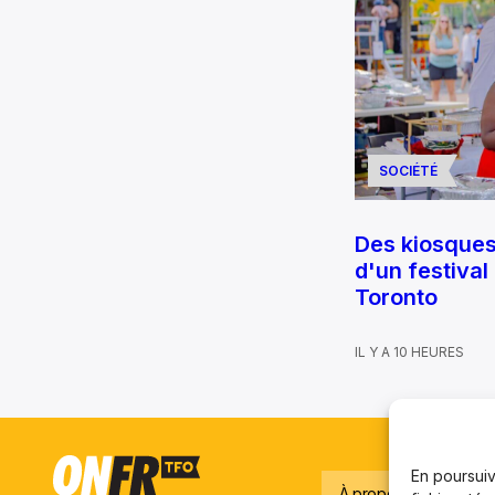
SOCIÉTÉ
Des kiosque
d'un festival
Toronto
IL Y A 10 HEURES
En poursuiva
À propos
Notre é