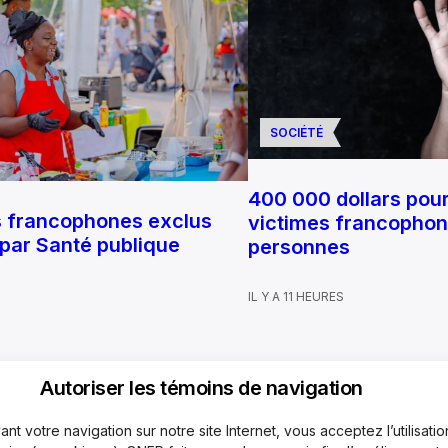
SOCIÉTÉ
400 000 dollars pour
s francophones exclus
victimes francophone
 par Santé publique
personnes
IL Y A 11 HEURES
Autoriser les témoins de navigation
nt votre navigation sur notre site Internet, vous acceptez l’utilisati
quipe
Mécanisme de plaintes
Code de déontologie
Rejoi