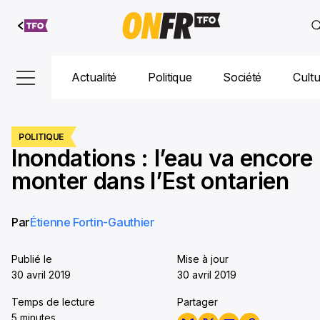
Aller au
contenu
Actualité
Politique
Société
Cult
POLITIQUE
Inondations : l’eau va encore
monter dans l’Est ontarien
Par
Étienne Fortin-Gauthier
Publié le
Mise à jour
30 avril 2019
30 avril 2019
Temps de lecture
Partager
5 minutes