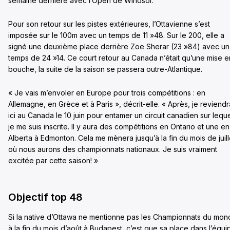
semaine dernière avec l’Open de Windsor.
Pour son retour sur les pistes extérieures, l’Ottavienne s’est
imposée sur le 100m avec un temps de 11 »48. Sur le 200, elle a
signé une deuxième place derrière Zoe Sherar (23 »84) avec un
temps de 24 »14. Ce court retour au Canada n’était qu’une mise e
bouche, la suite de la saison se passera outre-Atlantique.
« Je vais m’envoler en Europe pour trois compétitions : en
Allemagne, en Grèce et à Paris », décrit-elle. « Après, je reviendr
ici au Canada le 10 juin pour entamer un circuit canadien sur lequ
je me suis inscrite. Il y aura des compétitions en Ontario et une en
Alberta à Edmonton. Cela me mènera jusqu’à la fin du mois de juill
où nous aurons des championnats nationaux. Je suis vraiment
excitée par cette saison! »
Objectif top 48
Si la native d’Ottawa ne mentionne pas les Championnats du mo
à la fin du mois d’août à Budapest, c’est que sa place dans l’équi