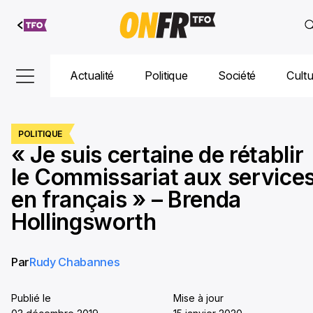
Aller au
contenu
Actualité
Politique
Société
Cult
POLITIQUE
« Je suis certaine de rétablir
le Commissariat aux service
en français » – Brenda
Hollingsworth
Par
Rudy Chabannes
Publié le
Mise à jour