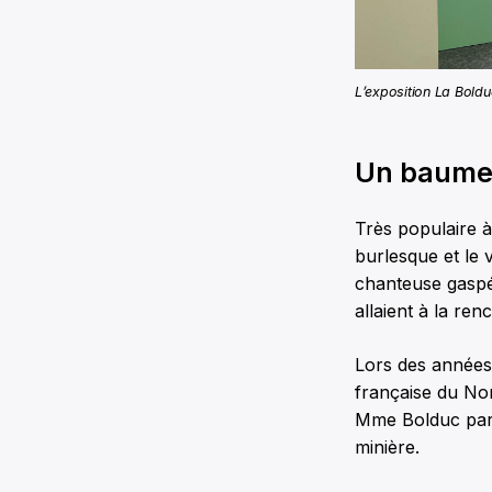
L’exposition La Bold
Un baume 
Très populaire 
burlesque et le 
chanteuse gaspés
allaient à la re
Lors des années 
française du Nor
Mme Bolduc parv
minière.