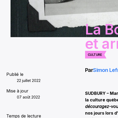
La B
et a
CULTURE
Par
Simon Lef
Publié le
22 juillet 2022
Mise à jour
SUDBURY – Mary
07 août 2022
la culture qué
découragez-vou
nos jours lors 
Temps de lecture