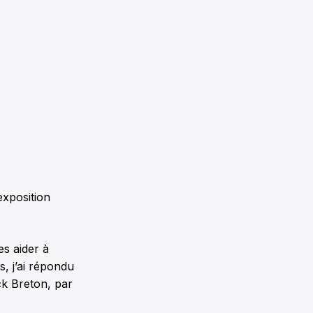
exposition
es aider à
, j’ai répondu
ick Breton, par