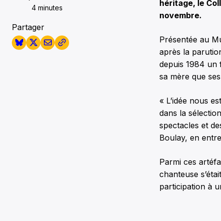
héritage, le Col
4 minutes
novembre.
Partager
Présentée au Mu
après la parutio
depuis 1984 un f
sa mère que ses 
« L’idée nous es
dans la sélectio
spectacles et de
Boulay, en entr
Parmi ces artéf
chanteuse s’était
participation à 