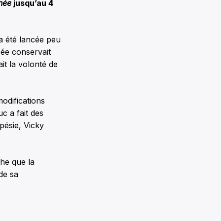
née
jusqu’au 4
a été lancée peu
sée conservait
it la volonté de
modifications
c a fait des
pésie, Vicky
he que la
 de sa