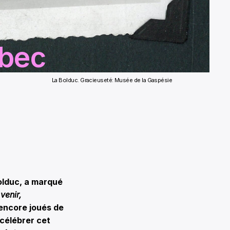
ébec
La Bolduc. Gracieuseté: Musée de la Gaspésie
olduc, a marqué
venir,
 encore joués de
 célébrer cet