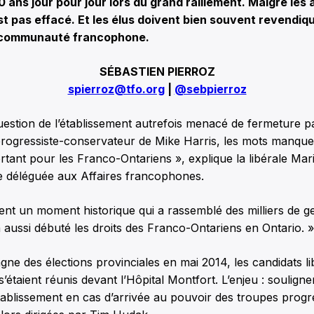
20 ans jour pour jour lors du grand ralliement. Malgré les 
st pas effacé. Et les élus doivent bien souvent revendiq
 communauté francophone.
SÉBASTIEN PIERROZ
spierroz@tfo.org
|
@sebpierroz
 question de l’établissement autrefois menacé de fermeture p
ogressiste-conservateur de Mike Harris, les mots manque
ortant pour les Franco-Ontariens », explique la libérale Ma
re déléguée aux Affaires francophones.
ent un moment historique qui a rassemblé des milliers de 
 aussi débuté les droits des Franco-Ontariens en Ontario. »
ne des élections provinciales en mai 2014, les candidats l
s’étaient réunis devant l’Hôpital Montfort. L’enjeu : soulign
tablissement en cas d’arrivée au pouvoir des troupes progr