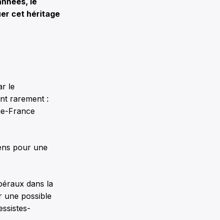
années, le
uer cet héritage
ar le
nt rarement :
rie-France
gens pour une
ibéraux dans la
er une possible
essistes-