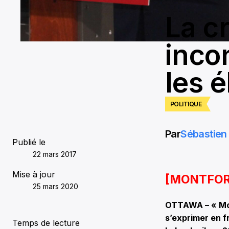
La c
inco
les é
POLITIQUE
Par
Sébastien 
Publié le
22 mars 2017
Mise à jour
[MONTFOR
25 mars 2020
OTTAWA – « Mont
s’exprimer en f
Temps de lecture