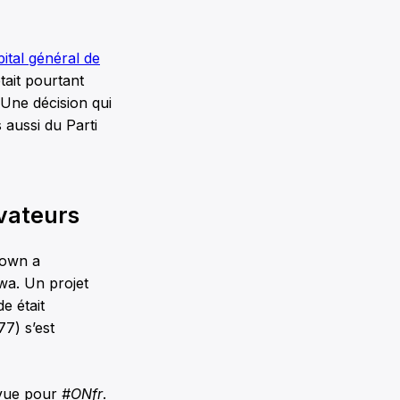
ital général de
ait pourtant
. Une décision qui
 aussi du Parti
vateurs
rown a
wa. Un projet
e était
77) s’est
evue pour
#ONfr
.