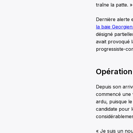
traîne la patte. »
Dernière alerte 
la baie Georgie
désigné partielle
avait provoqué l
progressiste-con
Opération
Depuis son arriv
commencé une va
ardu, puisque le
candidate pour l
considérablement
« Je suis un no