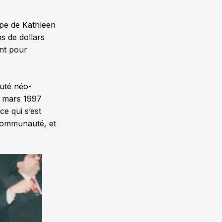
ipe de Kathleen
ns de dollars
ent pour
puté néo-
2 mars 1997
ce qui s’est
 communauté, et