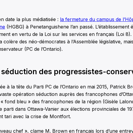
en date la plus médiatisée :
la fermeture du campus de l’Hôp
nne
(HGBG) à Penetanguishene l’an passé. L’établissement ét
ment en vertu de la Loi sur les services en français (Loi 8)
a colère des néo-démocrates à l’Assemblée législative, mais
servateur (PC de l’Ontario).
 séduction des progressistes-conser
ée à la tête du Parti PC de l’Ontario en mai 2015, Patrick B
ste opération séduction auprès des francophones d’Otta
 « fond bleu » des francophones de la région (Gisèle Lalond
e parti dans Ottawa-Vanier aux élections provinciales de 19
 tari avec la crise de Montfort.
uveau chef », clame M. Brown en français lors d’une entr