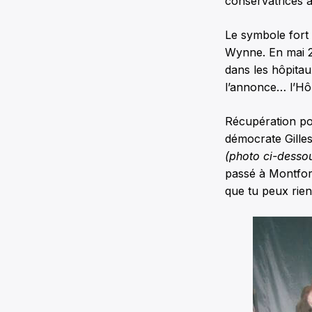
conservatrices a
Le symbole fort 
Wynne. En mai 20
dans les hôpitau
l’annonce… l’Hôp
Récupération pol
démocrate Gille
(photo ci-dessou
passé à Montfor
que tu peux rien