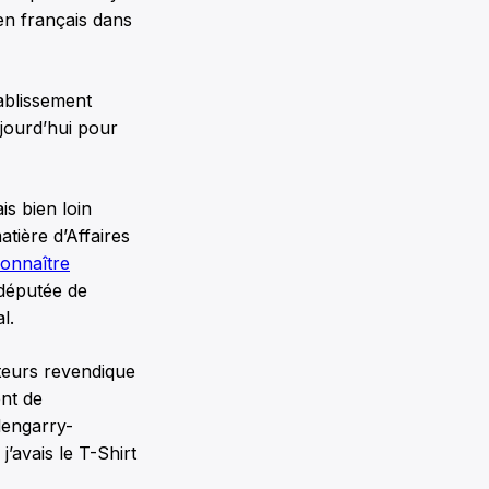
 en français dans
ablissement
ujourd’hui pour
is bien loin
tière d’Affaires
onnaître
 députée de
l.
teurs revendique
ent de
lengarry-
’avais le T-Shirt