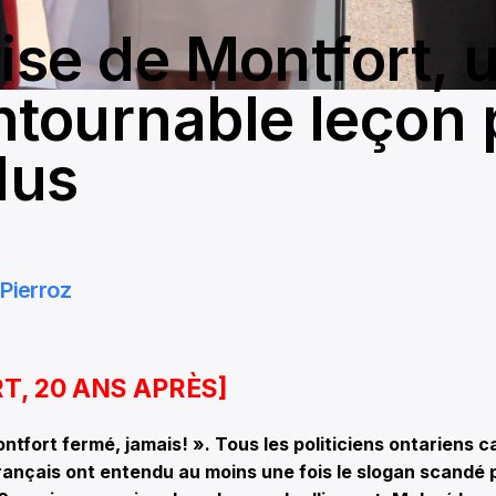
rise de Montfort, 
ntournable leçon 
lus
Pierroz
T, 20 ANS APRÈS
]
fort fermé, jamais! ». Tous les politiciens ontariens c
rançais ont entendu au moins une fois le slogan scandé 