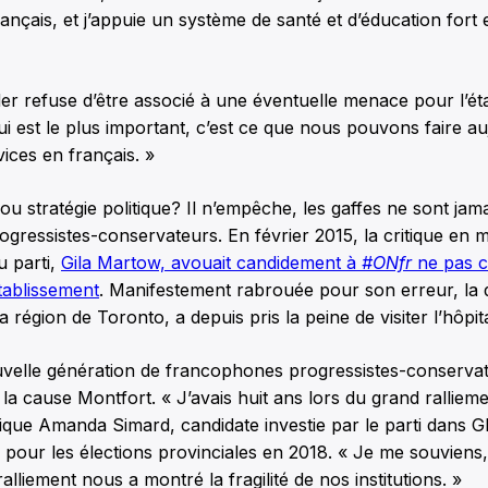
français, et j’appuie un système de santé et d’éducation fort
er refuse d’être associé à une éventuelle menace pour l’ét
ui est le plus important, c’est ce que nous pouvons faire a
vices en français. »
ou stratégie politique? Il n’empêche, les gaffes ne sont jama
ogressistes-conservateurs. En février 2015, la critique en ma
 parti,
Gila Martow, avouait candidement à
#ONfr
ne pas c
établissement
. Manifestement rabrouée pour son erreur, la
a région de Toronto, a depuis pris la peine de visiter l’hôpita
uvelle génération de francophones progressistes-conserva
 la cause Montfort. « J’avais huit ans lors du grand ralliem
ique Amanda Simard, candidate investie par le parti dans G
 pour les élections provinciales en 2018. « Je me souviens, j
e ralliement nous a montré la fragilité de nos institutions. »