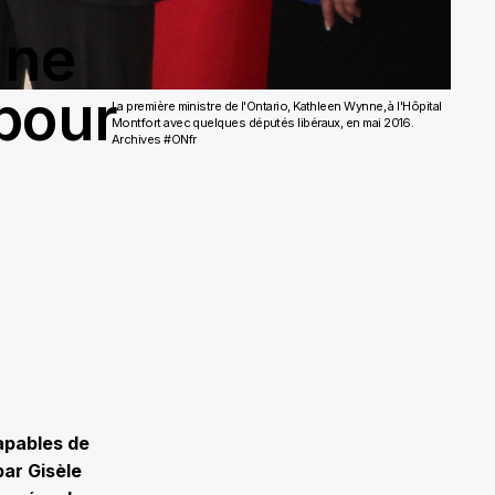
une
pour
La première ministre de l'Ontario, Kathleen Wynne, à l'Hôpital
Montfort avec quelques députés libéraux, en mai 2016.
Archives #ONfr
apables de
par Gisèle