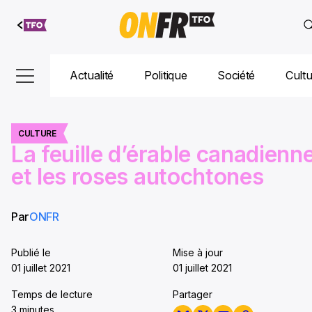
Aller au
contenu
Actualité
Politique
Société
Cult
CULTURE
La feuille d’érable canadienn
et les roses autochtones
Par
ONFR
Publié le
Mise à jour
01 juillet 2021
01 juillet 2021
Temps de lecture
Partager
3 minutes