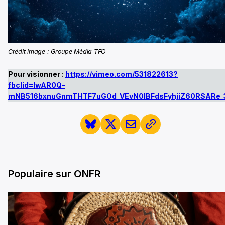
Crédit image : Groupe Média TFO
Pour visionner :
https://vimeo.com/531822613?
fbclid=IwAR0Q-
mNB516bxnuGnmTHTF7uGOd_VEvN0lBFdsFyhjjZ60RSARe_
Populaire sur ONFR