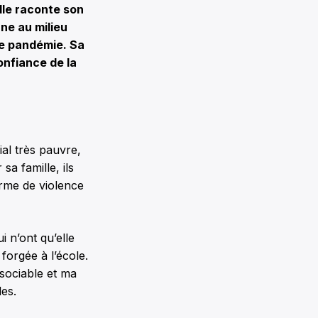
elle raconte son
nne au milieu
ne pandémie. Sa
onfiance de la
al très pauvre,
a famille, ils
orme de violence
i n’ont qu’elle
forgée à l’école.
 sociable et ma
les.