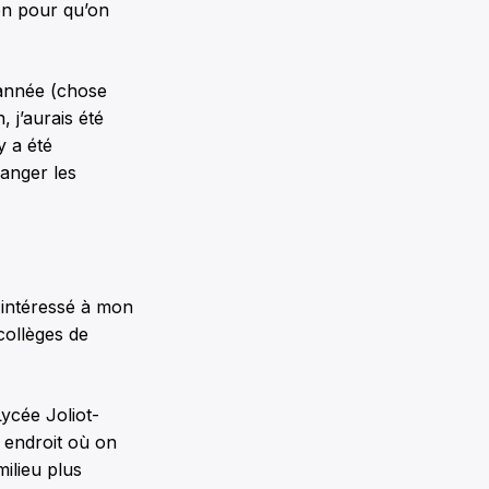
on pour qu’on
 année (chose
, j’aurais été
y a été
anger les
t intéressé à mon
collèges de
ycée Joliot-
n endroit où on
milieu plus