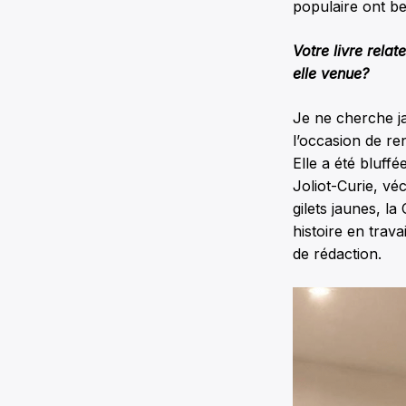
populaire ont bes
Votre livre rela
elle venue?
Je ne cherche ja
l’occasion de re
Elle a été bluffé
Joliot-Curie, vé
gilets jaunes, l
histoire en trava
de rédaction.