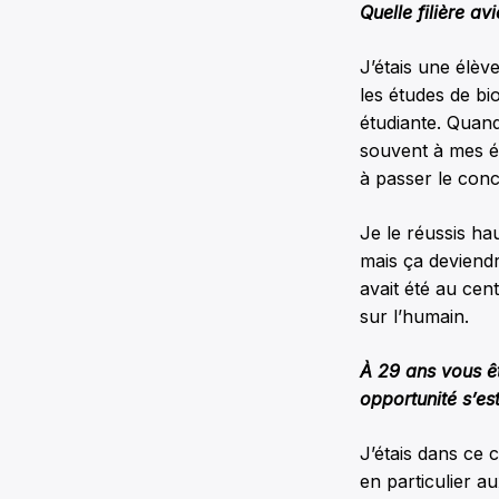
Quelle filière
avi
J’étais une élèv
les études de bi
étudiante. Quand
souvent à mes ét
à passer le con
Je le réussis ha
mais ça deviendra
avait été au cent
sur l’humain.
À 29 ans vous ê
opportunité s’es
J’étais dans ce c
en particulier au