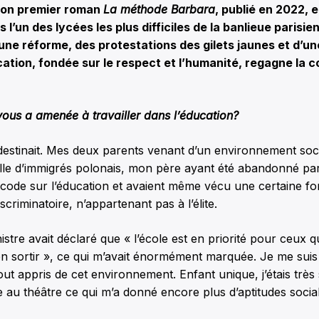
son premier roman
La méthode Barbara
, publié en 2022, 
l’un des lycées les plus difficiles de la banlieue parisie
une réforme, des protestations des gilets jaunes et d’u
tion, fondée sur le respect et l’humanité, regagne la c
vous a amenée à travailler dans l’éducation?
estinait. Mes deux parents venant d’un environnement soci
lle d’immigrés polonais, mon père ayant été abandonné par s
 code sur l’éducation et avaient même vécu une certaine f
iscriminatoire, n’appartenant pas à l’élite.
stre avait déclaré que « l’école est en priorité pour ceux qu
n sortir », ce qui m’avait énormément marquée. Je me suis 
 tout appris de cet environnement. Enfant unique, j’étais très
e au théâtre ce qui m’a donné encore plus d’aptitudes socia