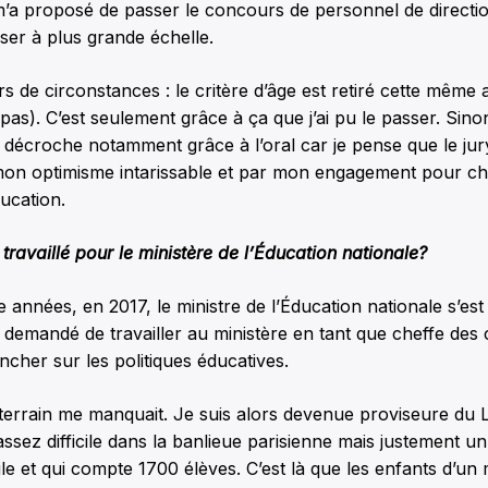
m’a proposé de passer le concours de personnel de directi
ser à plus grande échelle.
de circonstances : le critère d’âge est retiré cette même
pas). C’est seulement grâce à ça que j’ai pu le passer. Sinon
e décroche notamment grâce à l’oral car je pense que le jur
on optimisme intarissable et par mon engagement pour ch
ucation.
ravaillé pour le ministère de l’
É
ducation nationale?
 années, en 2017, le ministre de l’Éducation nationale s’es
demandé de travailler au ministère en tant que cheffe des 
cher sur les politiques éducatives.
terrain me manquait. Je suis alors devenue proviseure du L
assez difficile dans la banlieue parisienne mais justement u
ile et qui compte 1700 élèves. C’est là que les enfants d’un 