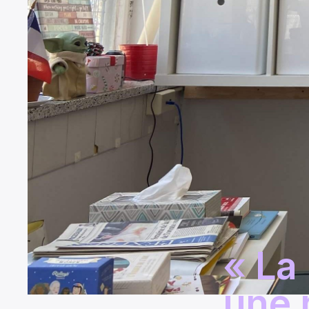
« La
une 