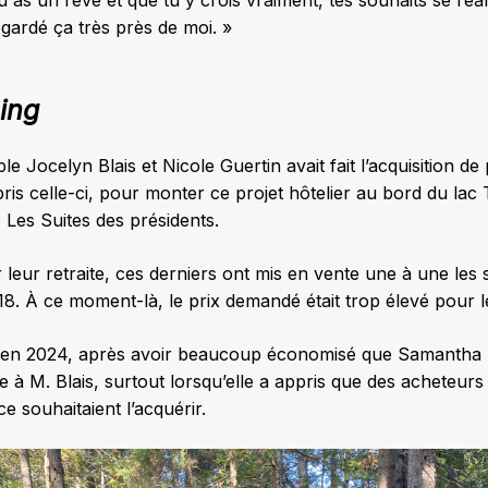
u as un rêve et que tu y crois vraiment, tes souhaits se réal
i gardé ça très près de moi. »
ing
e Jocelyn Blais et Nicole Guertin avait fait l’acquisition de
is celle-ci, pour monter ce projet hôtelier au bord du la
 Les Suites des présidents.
 leur retraite, ces derniers ont mis en vente une à une les
8. À ce moment-là, le prix demandé était trop élevé pour l
t en 2024, après avoir beaucoup économisé que Samantha 
re à M. Blais, surtout lorsqu’elle a appris que des acheteurs
e souhaitaient l’acquérir.