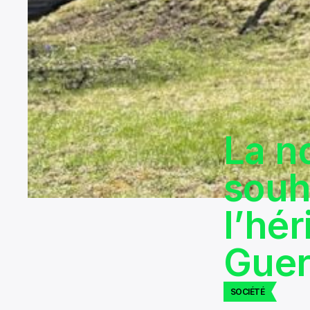
La n
souh
l’hér
Guer
SOCIÉTÉ