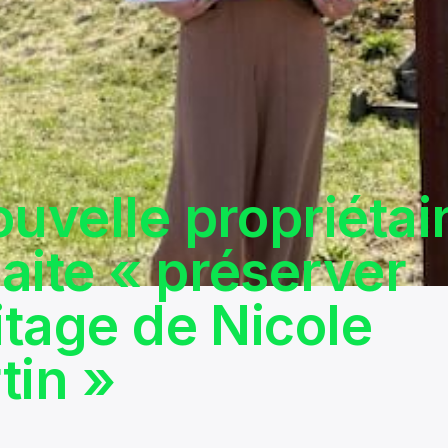
ouvelle propriétai
aite « préserver
itage de Nicole
tin »