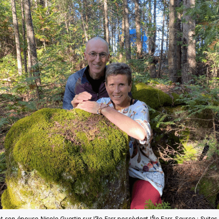
t son épouse Nicole Guertin sur l’île Farr possèdent l’Île Farr. Source : Suite