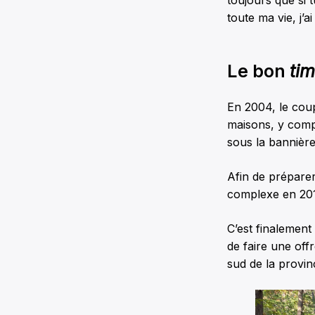
toujours que si t
toute ma vie, j’a
Le bon
tim
En 2004, le coupl
maisons, y compr
sous la bannière
Afin de préparer
complexe en 201
C’est finalemen
de faire une off
sud de la provinc