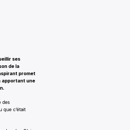
illir ses
son de la
inspirant promet
en apportant une
n.
e des
 que c’était