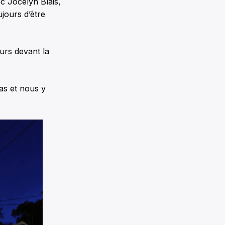
 Jocelyn Blais,
ujours d’être
ours devant la
bas et nous y