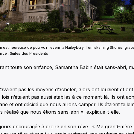
n est heureuse de pourvoir revenir à Haileybury, Temiskaming Shores, grâce
urce : Suites des Présidents
rant toute son enfance, Samantha Babin était sans-abri, ma
avaient pas les moyens d’acheter, alors ont louaient et ont 
 lois n’étaient pas aussi établies à ce moment-là. Ils ont ac
vane et ont décidé que nous allions camper. Ils étaient telle
 réalisé que nous étions sans-abri », explique-t-elle.
oujours encouragée à croire en son rêve : « Ma grand-mère 