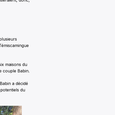
iseraient, donc,
 plusieurs
c Témiscamingue
 six maisons du
e couple Babin.
Babin a décidé
 potentiels du