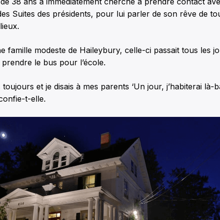
de 38 ans a immédiatement cherché à prendre contact avec
des Suites des présidents, pour lui parler de son rêve de to
lieux.
e famille modeste de Haileybury, celle-ci passait tous les j
 prendre le bus pour l’école.
 toujours et je disais à mes parents ‘Un jour, j’habiterai là-
confie-t-elle.