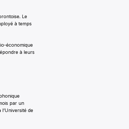
orontoise. Le
employé à temps
cio-économique
répondre à leurs
ophonique
mois par un
 l’Université de