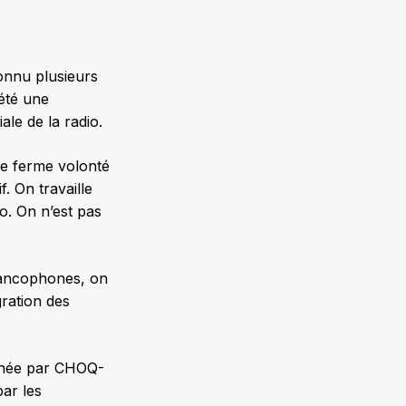
onnu plusieurs
 été une
le de la radio.
ne ferme volonté
. On travaille
o. On n’est pas
francophones, on
ration des
année par CHOQ-
ar les