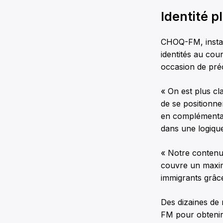
Identité p
CHOQ-FM, install
identités au cou
occasion de préc
« On est plus cl
de se positionne
en complémentar
dans une logiqu
« Notre contenu 
couvre un maxim
immigrants grâce 
Des dizaines de
FM pour obtenir