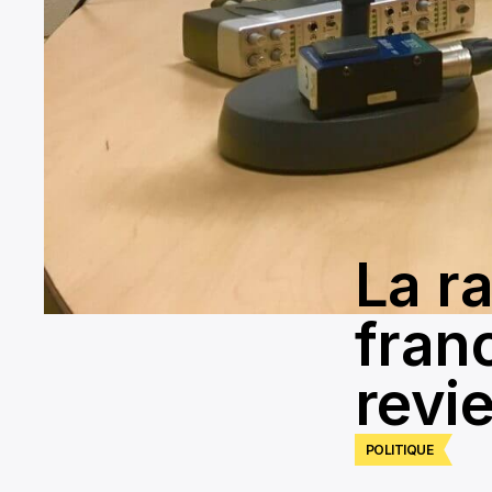
La r
fran
revie
POLITIQUE