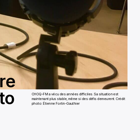
re
to
CHOQ-FM a vécu des années difficiles. Sa situation est
maintenant plus stable, même si des défis demeurent.
Crédit
photo: Étienne Fortin-Gauthier