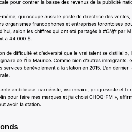
ocale pour contrer la baisse des revenus de la publicité nati
le-même, qui occupe aussi le poste de directrice des ventes,
urs organismes francophones et entreprises torontoises po
d’hui, selon les chiffres qui ont été partagés à
#ONfr
par Mm
ait à 44 000 $.
on de difficulté et d’adversité que le vrai talent se distille! », 
iginaire de l’Île Maurice. Comme bien d’autres immigrants, e
ses services bénévolement à la station en 2015. L’an dernier,
rale.
te ambitieuse, carriériste, visionnaire, progressiste et fo
lin pour faire mes marques et j’ai choisi CHOQ-FM », affirme
ut avoir la station.
fonds