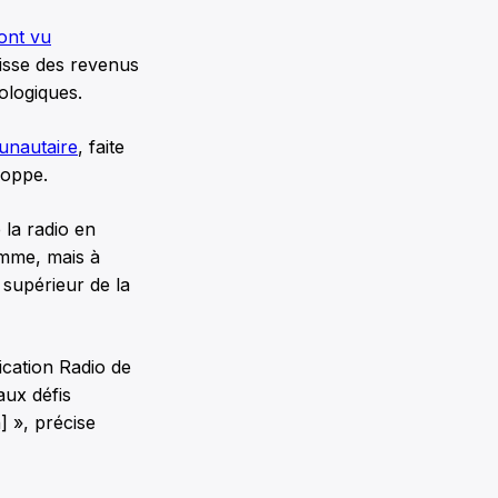
ont vu
baisse des revenus
ologiques.
nautaire
, faite
loppe.
 la radio en
mme, mais à
 supérieur de la
ication Radio de
aux défis
] », précise