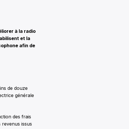
iorer à la radio
ilisent et la
cophone afin de
oins de douze
ectrice générale
ction des frais
s revenus issus