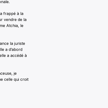
onale.
 a frappé à la
ur vendre de la
e Atchia, le
lance la juriste
lle a d’abord
 elle a accédé à
nceuse, je
 celle qui croit