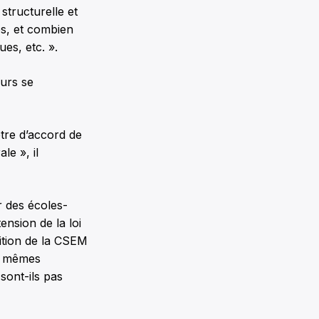
tructurelle et
és, et combien
ues, etc. ».
ours se
être d’accord de
le », il
 des écoles-
nsion de la loi
ition de la CSEM
de mêmes
sont-ils pas