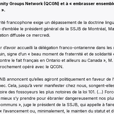
ity Groups Network (QCGN) et à « embrasser ensemble
 ».
arité francophone exige un dépassement de la doctrine lingu
e d’emblée le président général de la SSJB de Montréal, M
tion diffusée ce mercredi.
er d’avoir accueilli la délégation franco-ontarienne dans les
uin, signe d’un « beau moment de fraternité et de solidarit
contre le fait français en Ontario et ailleurs au Canada », M
prochement opéré avec le QCGN.
NB annoncent qu’elles agiront politiquement en faveur de l
bec. Cela, jusqu’à venir manifester chez nous, songent-elle
ire des fossoyeurs les plus notoires de la loi 101. (…) Forc
t mieux s’y prendre pour ébranler dangereusement nos plu
mmuns », juge le président de la SSJB, qui appelle à fair
l’avancement ou, minimalement, le maintien du statut et d