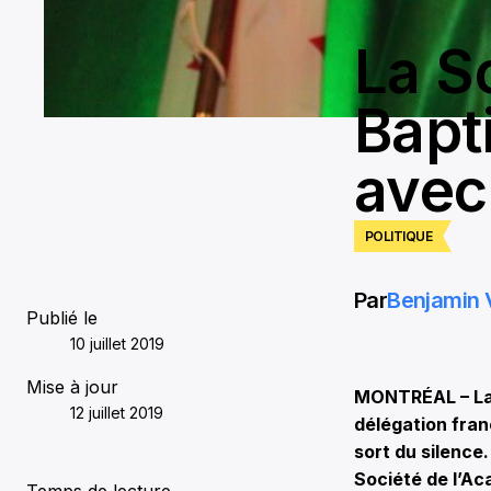
La S
Bapt
avec
POLITIQUE
Par
Benjamin 
Publié le
10 juillet 2019
Mise à jour
MONTRÉAL – La S
12 juillet 2019
délégation fran
sort du silence.
Société de l’Ac