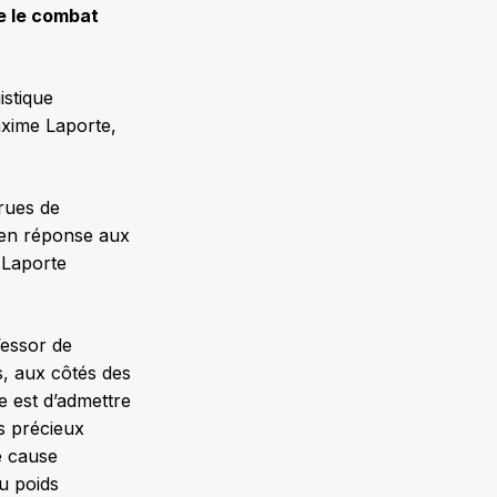
 le combat
istique
axime Laporte,
 rues de
é en réponse aux
. Laporte
’essor de
s, aux côtés des
e est d’admettre
s précieux
e cause
u poids