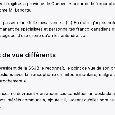
t fragilise la province de Québec, « cœur de la francoph
time M. Laporte.
e passer d’une telle mésalliance… (…) En outre, j’ai pris n
anant de spécialistes et personnalités franco-canadiens qu
atégique. J’ose croire qu’on les entendra… »
 de vue différents
président de la SSJB le reconnaît, le point de vue de son o
estions avec la francophonie en milieu minoritaire, malgré 
prochement ».
nces ne devraient « en aucun cas constituer un obstacle a
os intérêts communs », ajoute-t-il, jugeant qu’elles sont sur
.