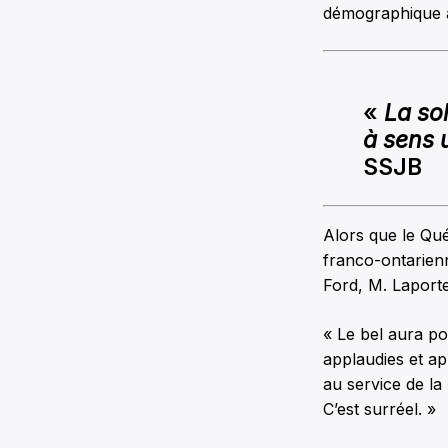
démographique à
«
La so
à sens 
SSJB
Alors que le Qu
franco-ontarien
Ford, M. Laporte
« Le bel aura po
applaudies et a
au service de la
C’est surréel. »