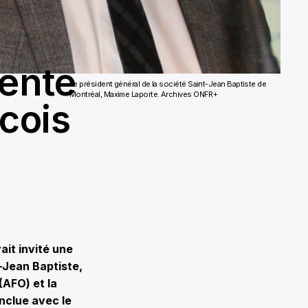
tente
Le président général de la société Saint-Jean Baptiste de
Montréal, Maxime Laporte. Archives ONFR+
cois
it invité une
-Jean Baptiste,
(AFO) et la
nclue avec le