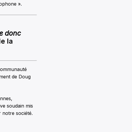
cophone ».
le donc
e la
a communauté
ement de Doug
ennes,
uve soudain mis
r notre société.