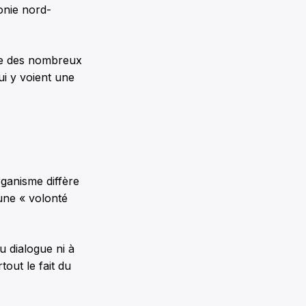
onie nord-
ote des nombreux
i y voient une
rganisme diffère
une « volonté
u dialogue ni à
tout le fait du