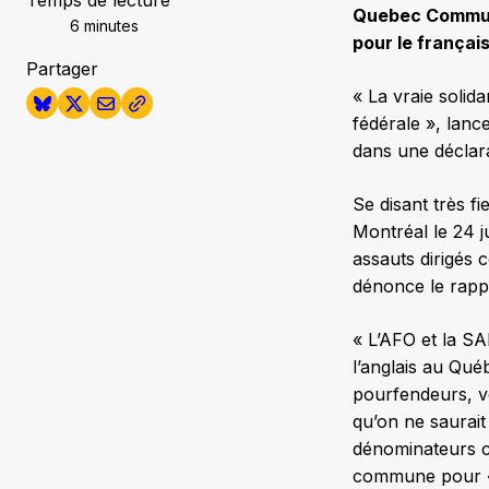
Temps de lecture
Quebec Commun
6 minutes
pour le français
Partager
« La vraie solid
fédérale », lanc
dans une déclara
Se disant très fi
Montréal le 24 j
assauts dirigés 
dénonce le rap
« L’AFO et la SA
l’anglais au Qué
pourfendeurs, vo
qu’on ne saurai
dénominateurs co
commune pour « 