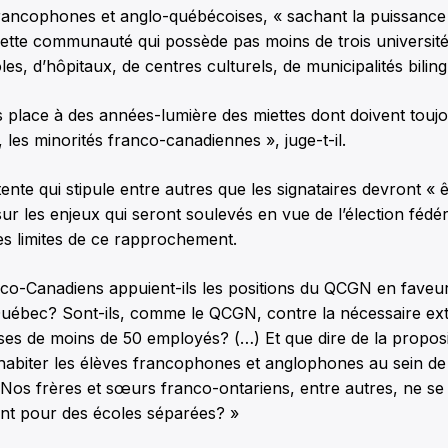
ncophones et anglo-québécoises, « sachant la puissance s
cette communauté qui possède pas moins de trois universit
es, d’hôpitaux, de centres culturels, de municipalités biling
 place à des années-lumière des miettes dont doivent touj
, les minorités franco-canadiennes », juge-t-il.
tente qui stipule entre autres que les signataires devront « 
r les enjeux qui seront soulevés en vue de l’élection fédéra
les limites de ce rapprochement.
co-Canadiens appuient-ils les positions du QCGN en faveur
uébec? Sont-ils, comme le QCGN, contre la nécessaire exte
ises de moins de 50 employés? (…) Et que dire de la propos
cohabiter les élèves francophones et anglophones au sein 
Nos frères et sœurs franco-ontariens, entre autres, ne se 
nt pour des écoles séparées? »