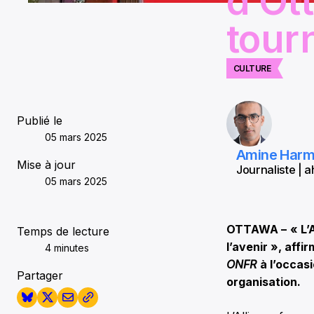
d’Ot
tour
CULTURE
Publié le
05 mars 2025
Amine Har
Mise à jour
Journaliste |
05 mars 2025
OTTAWA –
« L’
Temps de lecture
l’avenir », aff
4 minutes
ONFR
à l’occas
Partager
organisation.