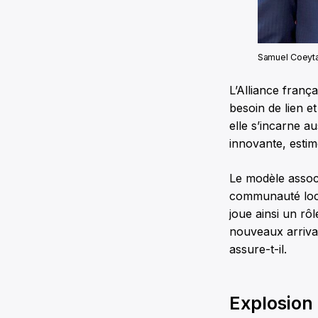
Samuel Coeytau
L’Alliance franç
besoin de lien e
elle s’incarne 
innovante, esti
Le modèle associ
communauté local
joue ainsi un r
nouveaux arrivan
assure-t-il.
Explosion