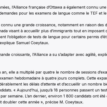
nnées, l’Alliance française d’Ottawa a également connu un
es demandes pour les examens de langue comme le TEF et l
é a connu une grande croissance, notamment en raison des d
nada visant à accueillir plus d’immigrants tout en imposant 
ent l’obligation de tests de langue pour certains permis d’é
, explique Samuel Coeytaux.
ande croissante, l’Alliance a su s’adapter avec agilité, expl
an, elle a multiplié par quatre le nombre de sessions d’e
’examen hebdomadaire à quatre jours complets. Cette expa
dérablement les délais d’attente et d’accueillir un nombre b
didats. « Aujourd’hui, jusqu’à 18 personnes passent un tes
 par semaine. L’an dernier, environ 1 800 candidats ont été
ait doubler cette année », précise M. Coeytaux.