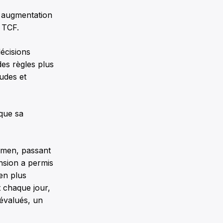
e augmentation
e TCF.
écisions
des règles plus
tudes et
ique sa
xamen, passant
nsion a permis
ien plus
t chaque jour,
 évalués, un