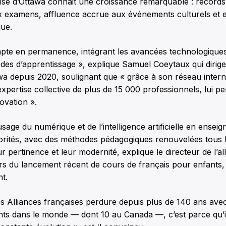
aise d’Ottawa connait une croissance remarquable : records 
x examens, affluence accrue aux événements culturels et 
que.
dapte en permanence, intégrant les avancées technologiques
es d’apprentissage », explique Samuel Coeytaux qui dirige 
wa depuis 2020, soulignant que « grâce à son réseau interna
expertise collective de plus de 15 000 professionnels, lui pe
novation ».
sage du numérique et de l’intelligence artificielle en enseig
iorités, avec des méthodes pédagogiques renouvelées tous l
r pertinence et leur modernité, explique le directeur de l’al
eurs du lancement récent de cours de français pour enfants, u
nt.
es Alliances françaises perdure depuis plus de 140 ans ave
nts dans le monde — dont 10 au Canada —, c’est parce qu’