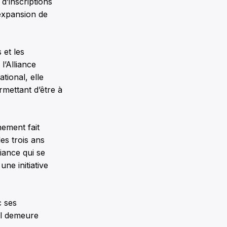
d’inscriptions
expansion de
 et les
l’Alliance
tional, elle
rmettant d’être à
nement fait
es trois ans
liance qui se
ne initiative
c ses
il demeure