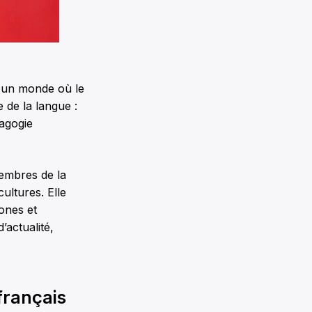
s un monde où le
e de la langue :
agogie
membres de la
ultures. Elle
ones et
’actualité,
français