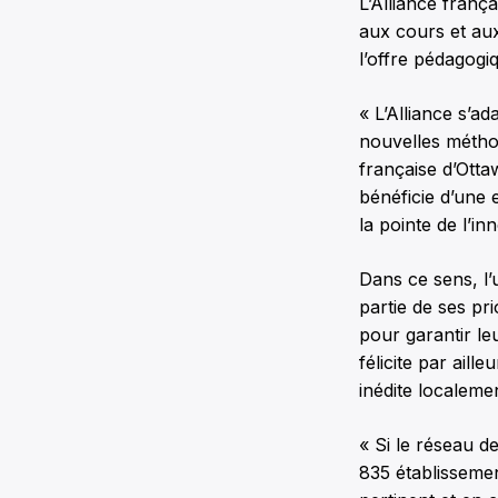
L’Alliance franç
aux cours et au
l’offre pédagogi
« L’Alliance s’a
nouvelles méthod
française d’Otta
bénéficie d’une 
la pointe de l’in
Dans ce sens, l’u
partie de ses pr
pour garantir leu
félicite par aill
inédite localeme
« Si le réseau d
835 établisseme