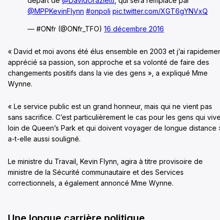
départ de
@DavidOrazietti
, qui sera remplacé par
@MPPKevinFlynn
#onpoli
pic.twitter.com/XGT6gYNVxQ
— #ONfr (@ONfr_TFO)
16 décembre 2016
« David et moi avons été élus ensemble en 2003 et j’ai rapideme
apprécié sa passion, son approche et sa volonté de faire des
changements positifs dans la vie des gens », a expliqué Mme
Wynne.
« Le service public est un grand honneur, mais qui ne vient pas
sans sacrifice. C’est particulièrement le cas pour les gens qui viv
loin de Queen’s Park et qui doivent voyager de longue distance 
a-t-elle aussi souligné.
Le ministre du Travail, Kevin Flynn, agira à titre provisoire de
ministre de la Sécurité communautaire et des Services
correctionnels, a également annoncé Mme Wynne.
Une longue carrière politique