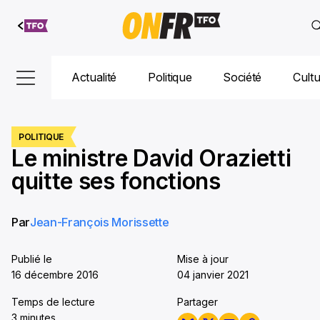
Aller au
contenu
Actualité
Politique
Société
Cult
POLITIQUE
Le ministre David Orazietti
quitte ses fonctions
Par
Jean-François Morissette
Publié le
Mise à jour
16 décembre 2016
04 janvier 2021
Temps de lecture
Partager
3 minutes