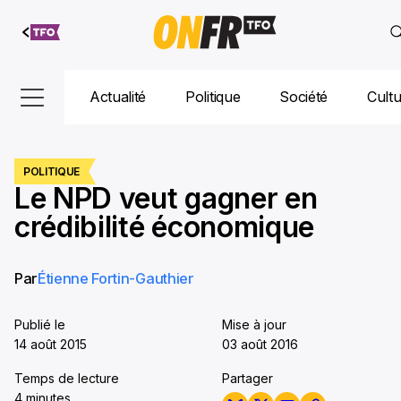
Aller au
contenu
Actualité
Politique
Société
Cult
POLITIQUE
Le NPD veut gagner en
crédibilité économique
Par
Étienne Fortin-Gauthier
Publié le
Mise à jour
14 août 2015
03 août 2016
Temps de lecture
Partager
4 minutes