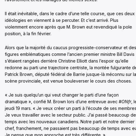
Il était inévitable, dans le cadre d’une telle course, que ces deux
idéologies en viennent à se percuter. Et c’est arrivé. Plus
violemment encore après que M. Brown eut revendiqué la pole
position, à la fin février.
Alors que la majorité du caucus progressiste-conservateur et de
figures emblématiques comme l’ancien premier ministre Bill Davis
s’étaient rangées derrière Christine Elliott dans l’espoir qu’elle
redonne au parti une trajectoire centriste, la montée fulgurante d
Patrick Brown, député fédéral de Barrie jusque-là méconnu sur l
scène provinciale, est venue bouleverser le cours des choses.
« Je suis quelqu’un qui veut changer le parti d’une façon
dramatique », confié M. Brown lors d’une entrevue avec
#ONfr
, l
jeudi 19 mars. « Je veux créer un parti à l’écoute de ses membres
Je veux travailler avec le secteur public. J’ai passé beaucoup de
temps avec les nouveaux canadiens. Notre parti et notre dernier
chef, franchement, ne passaient pas beaucoup de temps avec e
Je pense que mon approche est très différente. »