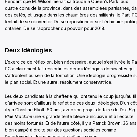
Pendant que M. Wilson menait sa troupe à Queen’s Park, aux
quatre coins de la province, dans des assemblées partisanes, d
des cafés, et jusque dans les chaumières des militants, le Parti P
tentait de se réinventer. De se repositionner sur l’échiquier politi
ontarien. De se rapprocher du pouvoir pour 2018.
Deux idéologies
L’exercice de réflexion, bien nécessaire, auquel s’est livrée le Par
PC a clairement fait ressortir les deux idéologies dominantes qui
s’affrontent au sein de la formation. Une idéologie progressiste s
le plan social. Et une autre, résolument conservatrice.
Les deux candidats à la chefferie qui ont tenu le coup jusqu’au fil
d’arrivée sont d’ailleurs le reflet de ces deux idéologies. D’un côt
il y a Christine Elliott, 60 ans, avec son projet de faire de l’ex-
Big
Blue Machine
une « grande tente bleue » inclusive et à l’écoute
des moins fortunés. Et de l’autre côté, il y a Patrick Brown, 36 ans
bien campé à droite sur des questions sociales comme
l’avortement et les mariages de mêmes sexes.