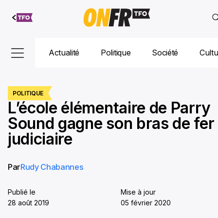
Aller au
contenu
Actualité
Politique
Société
Cult
POLITIQUE
L’école élémentaire de Parry
Sound gagne son bras de fer
judiciaire
Par
Rudy Chabannes
Publié le
Mise à jour
28 août 2019
05 février 2020