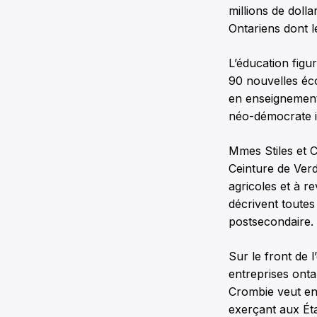
millions de doll
Ontariens dont l
L’éducation fig
90 nouvelles éco
en enseignement
néo-démocrate in
Mmes Stiles et C
Ceinture de Verd
agricoles et à r
décrivent toutes
postsecondaire.
Sur le front de l
entreprises onta
Crombie veut en 
exerçant aux Éta