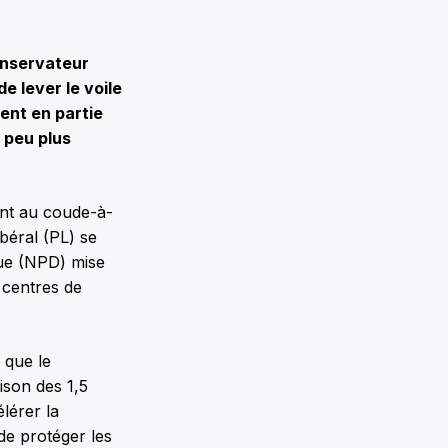
conservateur
e lever le voile
ent en partie
n peu plus
ent au coude-à-
ibéral (PL) se
que (NPD) mise
 centres de
 que le
ison des 1,5
lérer la
de protéger les