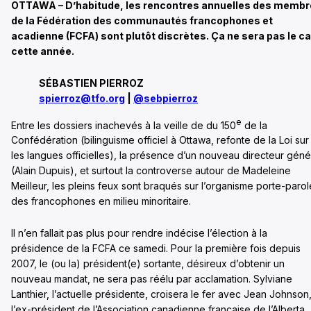
OTTAWA – D’habitude, les rencontres annuelles des memb
de la Fédération des communautés francophones et
acadienne (FCFA) sont plutôt discrètes. Ça ne sera pas le c
cette année.
SÉBASTIEN PIERROZ
spierroz@tfo.org
|
@sebpierroz
e
Entre les dossiers inachevés à la veille de du 150
de la
Confédération (bilinguisme officiel à Ottawa, refonte de la Loi sur
les langues officielles), la présence d’un nouveau directeur géné
(Alain Dupuis), et surtout la controverse autour de Madeleine
Meilleur, les pleins feux sont braqués sur l’organisme porte-parol
des francophones en milieu minoritaire.
Il n’en fallait pas plus pour rendre indécise l’élection à la
présidence de la FCFA ce samedi. Pour la première fois depuis
2007, le (ou la) président(e) sortante, désireux d’obtenir un
nouveau mandat, ne sera pas réélu par acclamation. Sylviane
Lanthier, l’actuelle présidente, croisera le fer avec Jean Johnson
l’ex-président de l’Association canadienne française de l’Alberta