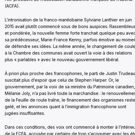
(ACFA).
L’intronisation de la franco-manitobaine Sylviane Lanthier en juin
2015 avait plutôt commencé sous de bons auspices. Rassembleu
et pondérée, la nouvelle femme forte tranchait quelque peu ave
sa prédécesseur, Marie-France Kenny, parfois émotive au mome
de défendre ses idées. La même année, le changement de coul
à la Chambre des communes avait ouvert la voie à des relations
plus « parlables » avec le nouveau gouvernement libéral.
À priori plus proche des francophones, le parti de Justin Trudea
suscitait plus d’espoir que celui de Stephen Harper. Or, le
gouvernement, par la voix de sa ministre du Patrimoine canadien,
Mélanie Joly, n’a pas livré toute la marchandise : le renouvelleme
de la Feuille de route traîne, le financement des organismes rest
gelé, et les annonces quant à l’immigration francophone sont
jugées insuffisantes.
Dans ces conditions, des voix ont commencé à monter à l’intérie
de la FCFA, accusée par certains de trop s’acoquiner avec les él