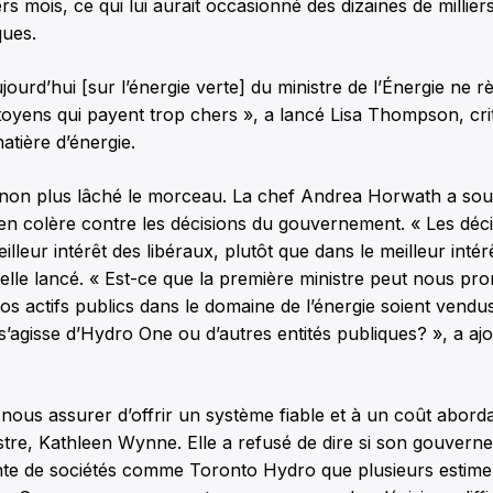
rs mois, ce qui lui aurait occasionné des dizaines de millier
ues.
ourd’hui [sur l’énergie verte] du ministre de l’Énergie ne rè
oyens qui payent trop chers », a lancé Lisa Thompson, cri
atière d’énergie.
non plus lâché le morceau. La chef Andrea Horwath a sou
 en colère contre les décisions du gouvernement. « Les déc
illeur intérêt des libéraux, plutôt que dans le meilleur intér
-elle lancé. « Est-ce que la première ministre peut nous pro
s actifs publics dans le domaine de l’énergie soient vendu
 s’agisse d’Hydro One ou d’autres entités publiques? », a a
ous assurer d’offrir un système fiable et à un coût aborda
stre, Kathleen Wynne. Elle a refusé de dire si son gouvern
te de sociétés comme Toronto Hydro que plusieurs estimen