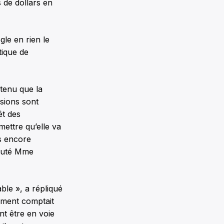
s de dollars en
gle en rien le
tique de
tenu que la
isions sont
êt des
mettre qu’elle va
s encore
jouté Mme
ble », a répliqué
ement comptait
t être en voie