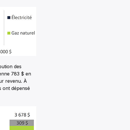
bution des
enne 783 $ en
eur revenu. À
us ont dépensé