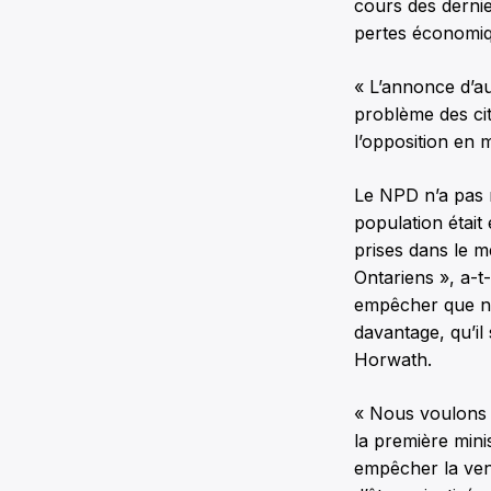
cours des dernie
pertes économiq
« L’annonce d’auj
problème des cit
l’opposition en m
Le NPD n’a pas 
population était
prises dans le me
Ontariens », a-t
empêcher que no
davantage, qu’il
Horwath.
« Nous voulons n
la première mini
empêcher la ven