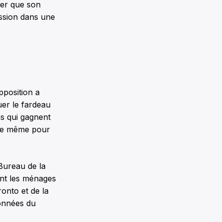
ter que son
ission dans une
pposition a
er le fardeau
ns qui gagnent
a de même pour
Bureau de la
ont les ménages
onto et de la
données du