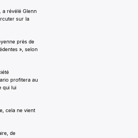
, a révélé Glenn
rcuter sur la
moyenne près de
cédentes », selon
iété
ario profitera au
 qui lui
, cela ne vient
ire, de