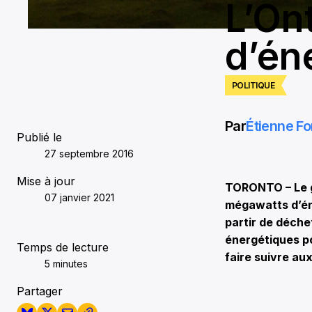
L’On
d’én
POLITIQUE
Par
Étienne Fo
Publié le
27 septembre 2016
Mise à jour
TORONTO – Le g
07 janvier 2021
mégawatts d’éne
partir de déche
énergétiques po
Temps de lecture
faire suivre au
5 minutes
Partager