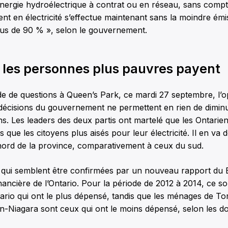
énergie hydroélectrique à contrat ou en réseau, sans comp
t en électricité s’effectue maintenant sans la moindre ém
lus de 90 % », selon le gouvernement.
t les personnes plus pauvres payent
de de questions à Queen’s Park, ce mardi 27 septembre, l’o
 décisions du gouvernement ne permettent en rien de diminu
ens. Les leaders des deux partis ont martelé que les Ontarie
s que les citoyens plus aisés pour leur électricité. Il en v
 nord de la province, comparativement à ceux du sud.
qui semblent être confirmées par un nouveau rapport du 
inancière de l’Ontario. Pour la période de 2012 à 2014, ce s
ario qui ont le plus dépensé, tandis que les ménages de Tor
on-Niagara sont ceux qui ont le moins dépensé, selon les 