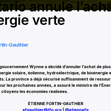
tario annule l’ach
ergie verte
rtin-Gauthier
ouvernement Wynne a décidé d’annuler l’achat de plus
rgie solaire, éolienne, hydroélectrique, de bioénergie e
ts. La province a déjà sécurisé suffisamment de ressou
ur les prochaines années, a assuré le ministre de l’Éner
x citoyens les économies réalisées.
ÉTIENNE FORTIN-GAUTHIER
efgauthier@tfo.org
|
@etiennefg