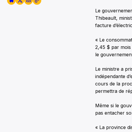
Le gouvernement
Thibeault, minis
facture d’électri
« Le consommateu
2,45 $ par mois 
le gouvernement
Le ministre a pr
indépendante d’e
cours de la proc
permettra de ré
Même si le gouve
pas entacher so
« La province di