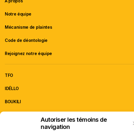
À propos
Notre équipe
Mécanisme de plaintes
Code de déontologie
Rejoignez notre équipe
TFO
IDÉLLO
BOUKILI
Autoriser les témoins de
ONFR est la franchise d'information de TFO.
navigation
À propos de TFO
Carrières
© Office des télécommunications éducatives de langue française de l’Onta