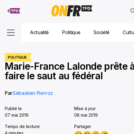
Aller au
contenu
Actualité
Politique
Société
Cult
POLITIQUE
Marie-France Lalonde prête 
faire le saut au fédéral
Par
Sébastien Pierroz
Publié le
Mise à jour
07 mai 2019
08 mai 2019
Temps de lecture
Partager
4 minutes