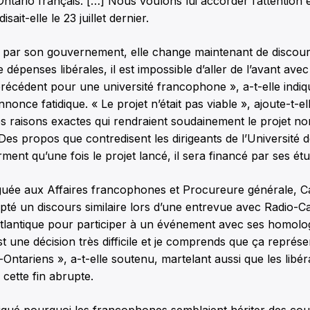
’Ontario français. […] Nous voulons lui accorder l’attention e
isait-elle le 23 juillet dernier.
é par son gouvernement, elle change maintenant de discour
dépenses libérales, il est impossible d’aller de l’avant avec
écédent pour une université francophone », a-t-elle indiqu
nonce fatidique. « Le projet n’était pas viable », ajoute-t-el
s raisons exactes qui rendraient soudainement le projet no
Des propos que contredisent les dirigeants de l’Université d
irment qu’une fois le projet lancé, il sera financé par ses étu
éguée aux Affaires francophones et Procureure générale, C
té un discours similaire lors d’une entrevue avec Radio-C
 Atlantique pour participer à un événement avec ses homol
st une décision très difficile et je comprends que ça représ
Ontariens », a-t-elle soutenu, martelant aussi que les libér
cette fin abrupte.