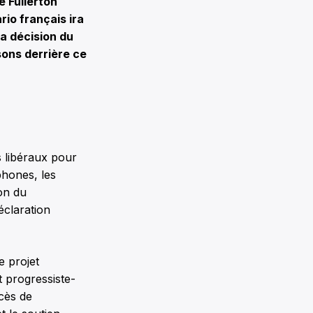
e Fullerton
rio français ira
a décision du
sons derrière ce
s libéraux pour
phones, les
on du
éclaration
e projet
t progressiste-
cès de