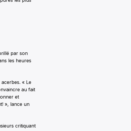
pures les plus
illé par son
ans les heures
s acerbes. « Le
vaincre au fait
ionner et
t! », lance un
sieurs critiquant