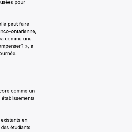
ffusées pour
lle peut faire
anco-ontarienne,
ds ça comme une
compenser? », a
journée.
 encore comme un
 établissements
 existants en
 des étudiants