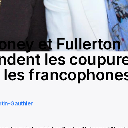
oney et Fullerton
ndent les coupur
 les francophone
rtin-Gauthier