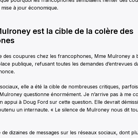
liqué pourquoi les francophones semblaient hériter des cou
te mise à jour économique.
ulroney est la cible de la colère des
ones
e des coupures chez les francophones, Mme Mulroney a br
place publique, refusant toutes les demandes d’entrevues d
nnonce.
sociaux, elle a été la cible de nombreuses critiques, parfoi
Mulroney questionne énormément. Je n’arrive pas à me con
n appui à Doug Ford sur cette question. Elle devrait démiss
utenu un internaute. « Le silence de Mulroney nous dit tou
ble de dizaines de messages sur les réseaux sociaux, dont plu