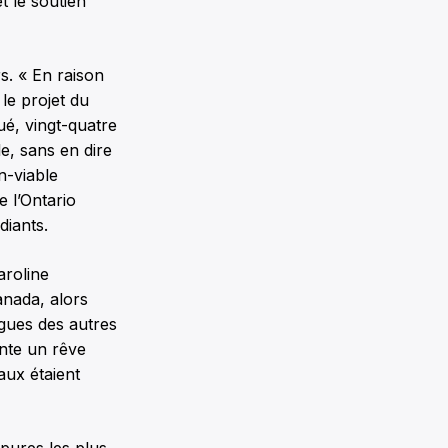
t le soutien
s. « En raison
 le projet du
é, vingt-quatre
le, sans en dire
n-viable
e l’Ontario
diants.
aroline
anada, alors
ogues des autres
ente un rêve
aux étaient