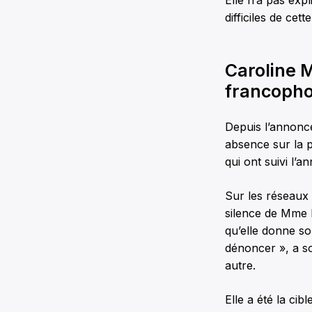
Elle n’a pas exp
difficiles de cet
Caroline M
francoph
Depuis l’annonc
absence sur la 
qui ont suivi l’a
Sur les réseaux 
silence de Mme 
qu’elle donne so
dénoncer », a so
autre.
Elle a été la ci