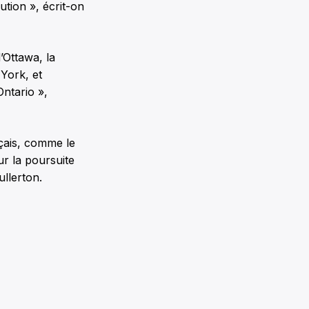
tion », écrit-on
d’Ottawa, la
 York, et
Ontario »,
çais, comme le
ur la poursuite
ullerton.