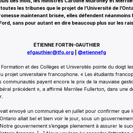
s des mois, les ministres Caroline Mulroney et Merrile
outes les tribunes que le projet de l’Université de l’Onta
promesse maintenant brisée, elles défendent néanmoins l
rd, sans pour autant en dire beaucoup plus sur les rai
ÉTIENNE FORTIN-GAUTHIER
efgauthier@tfo.org
|
@etiennefg
a Formation et des Collèges et Universités pointe du doigt le
 du projet universitaire francophone. « Les étudiants franco
les communautés payent encore le prix de la mauvaise gesti
éral précédent », a affirmé Merrilee Fullerton, dans une d
r
.
vait envoyé un communiqué en juillet pour confirmer que l
’Ontario allait bel et bien voir le jour, sous un gouvernemen
 Notre gouvernement s’engage pleinement à assurer le suc