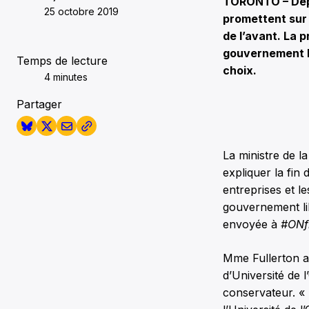
TORONTO – Depui
25 octobre 2019
promettent sur t
de l’avant. La 
gouvernement Fo
Temps de lecture
choix.
4 minutes
Partager
La ministre de l
expliquer la fin
entreprises et 
gouvernement lib
envoyée à
#ONf
Mme Fullerton a
d’Université de l
conservateur. «