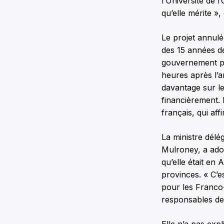
l’Université de l
qu’elle mérite », d
Le projet annul
des 15 années de 
gouvernement pr
heures après l’an
davantage sur le
financièrement. 
français, qui aff
La ministre dél
Mulroney, a adop
qu’elle était en
provinces. « C’e
pour les Franco-
responsables de 