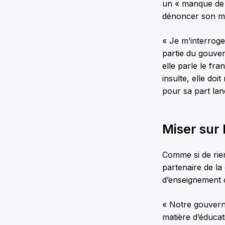
un « manque de c
dénoncer son m
« Je m’interroge
partie du gouve
elle parle le fra
insulte, elle do
pour sa part lan
Miser sur 
Comme si de rie
partenaire de l
d’enseignement d
« Notre gouverne
matière d’éduca