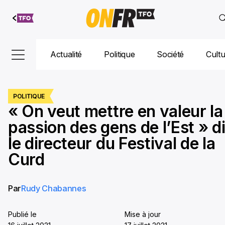
Aller au
contenu
Actualité
Politique
Société
Cult
POLITIQUE
« On veut mettre en valeur la
passion des gens de l’Est » di
le directeur du Festival de la
Curd
Par
Rudy Chabannes
Publié le
Mise à jour