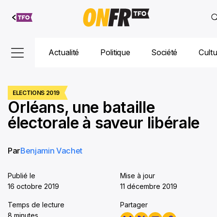
Aller au
contenu
Actualité
Politique
Société
Cult
ELECTIONS 2019
Orléans, une bataille
électorale à saveur libérale
Par
Benjamin Vachet
Publié le
Mise à jour
16 octobre 2019
11 décembre 2019
Temps de lecture
Partager
8 minutes