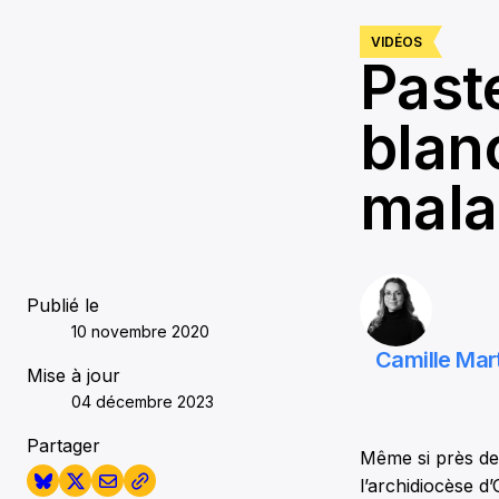
0
seconds
Volume
VIDÉOS
90%
Paste
blanc
mala
Publié le
10 novembre 2020
Camille Mar
Mise à jour
04 décembre 2023
Partager
Même si près de 
l’archidiocèse d’