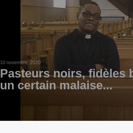
10 novembre, 2020
Pasteurs noirs, fidèles 
un certain malaise...
0
seconds
of