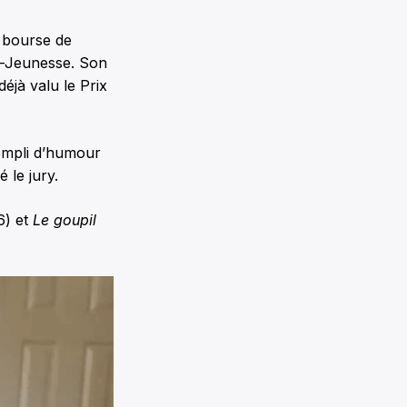
e bourse de
n-Jeunesse. Son
 déjà valu le Prix
rempli d’humour
 le jury.
6) et
Le goupil