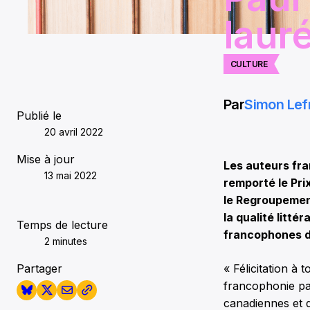
laur
CULTURE
Par
Simon Lef
Publié le
20 avril 2022
Mise à jour
Les auteurs fra
13 mai 2022
remporté le Pri
le Regroupement
la qualité litt
Temps de lecture
francophones 
2 minutes
Partager
« Félicitation à t
francophonie par
canadiennes et 