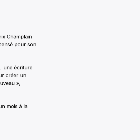
Prix Champlain
mpensé pour son
, une écriture
our créer un
ouveau »,
un mois à la