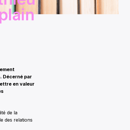
plain
ivement
e. Décerné par
ettre en valeur
és
ité de la
e des relations