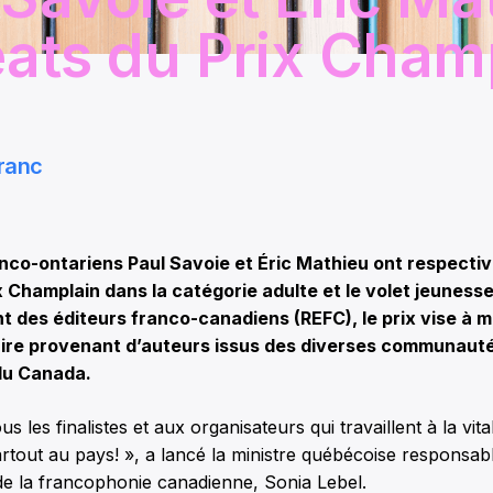
éats du Prix Cham
ranc
nco-ontariens Paul Savoie et Éric Mathieu ont respect
x Champlain dans la catégorie adulte et le volet jeuness
 des éditeurs franco-canadiens (REFC), le prix vise à m
éraire provenant d’auteurs issus des diverses communaut
du Canada.
ous les finalistes et aux organisateurs qui travaillent à la vital
tout au pays! », a lancé la ministre québécoise responsabl
de la francophonie canadienne, Sonia Lebel.