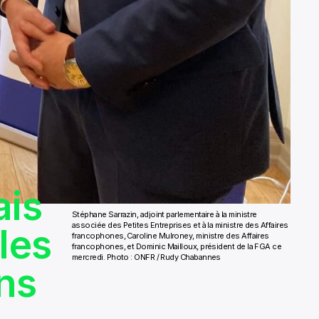
ais
Stéphane Sarrazin, adjoint parlementaire à la ministre
associée des Petites Entreprises et à la ministre des Affaires
les
francophones, Caroline Mulroney, ministre des Affaires
francophones, et Dominic Mailloux, président de la FGA ce
mercredi. Photo : ONFR / Rudy Chabannes
ns