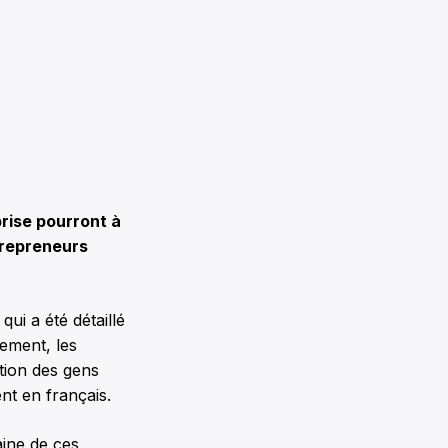
rise pourront à
trepreneurs
ui a été détaillé
tement, les
tion des gens
t en français.
aine de ces