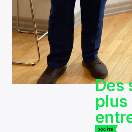
Des 
plus
entr
SOCIÉTÉ