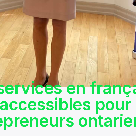
services en franç
 accessibles pour 
epreneurs ontarie