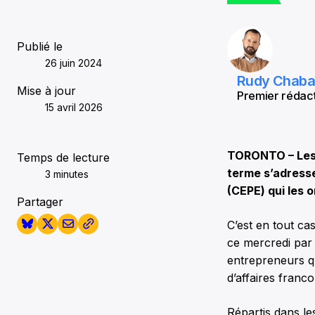
Publié le
26 juin 2024
Rudy Chab
Mise à jour
Premier rédact
15 avril 2026
TORONTO – Les f
Temps de lecture
terme s’adress
3 minutes
(CEPE) qui les 
Partager
C’est en tout ca
ce mercredi par 
entrepreneurs qu
d’affaires fran
Répartis dans le