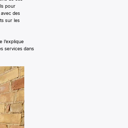
ils pour
s avec des
s sur les
 l’explique
es services dans