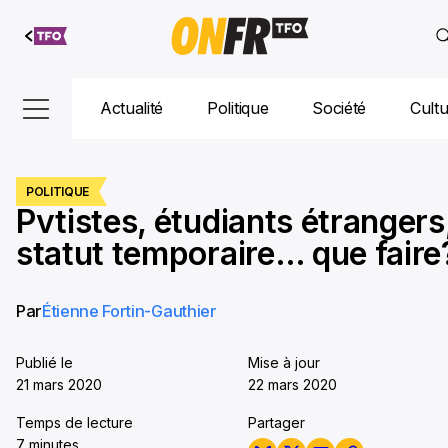
Aller au
contenu
Actualité
Politique
Société
Cult
POLITIQUE
Pvtistes, étudiants étrangers
statut temporaire… que faire
Par
Étienne Fortin-Gauthier
Publié le
Mise à jour
21 mars 2020
22 mars 2020
Temps de lecture
Partager
7 minutes