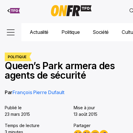
Aller au
contenu
Actualité
Politique
Société
Cult
POLITIQUE
Queen’s Park armera des
agents de sécurité
Par
François Pierre Dufault
Publié le
Mise à jour
23 mars 2015
13 août 2015
Temps de lecture
Partager
3 minutes