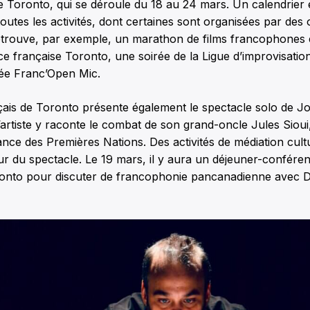
 Toronto, qui se déroule du 18 au 24 mars. Un calendrier e
outes les activités, dont certaines sont organisées par des
retrouve, par exemple, un marathon de films francophones 
ance française Toronto, une soirée de la Ligue d’improvisat
irée Franc’Open Mic.
ais de Toronto présente également le spectacle solo de Jo
L’artiste y raconte le combat de son grand-oncle Jules Sioui,
nce des Premières Nations. Des activités de médiation cultu
r du spectacle. Le 19 mars, il y aura un déjeuner-confére
onto pour discuter de francophonie pancanadienne avec D