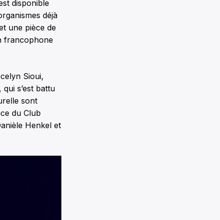
st disponible
 organismes déjà
et une pièce de
ion francophone
celyn Sioui,
 qui s’est battu
relle sont
nce du Club
anièle Henkel et