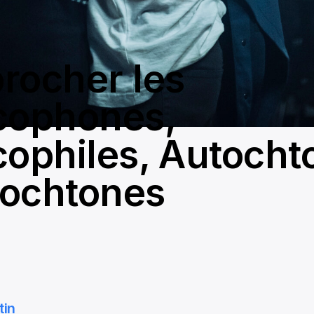
rocher les
cophones,
cophiles, Autocht
llochtones
tin