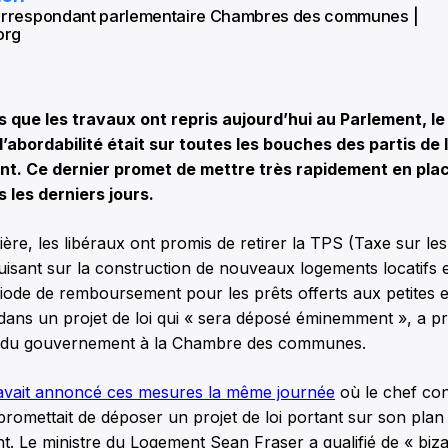
correspondant parlementaire Chambres des communes |
org
que les travaux ont repris aujourd’hui au Parlement, l
e l’abordabilité était sur toutes les bouches des partis de 
t. Ce dernier promet de mettre très rapidement en pla
les derniers jours.
ère, les libéraux ont promis de retirer la TPS (Taxe sur les
uisant sur la construction de nouveaux logements locatifs 
iode de remboursement pour les prêts offerts aux petites e
 dans un projet de loi qui « sera déposé éminemment », a p
r du gouvernement à la Chambre des communes.
avait annoncé ces mesures la même journée
où le chef co
 promettait de déposer un projet de loi portant sur son plan
t. Le ministre du Logement Sean Fraser a qualifié de « biza