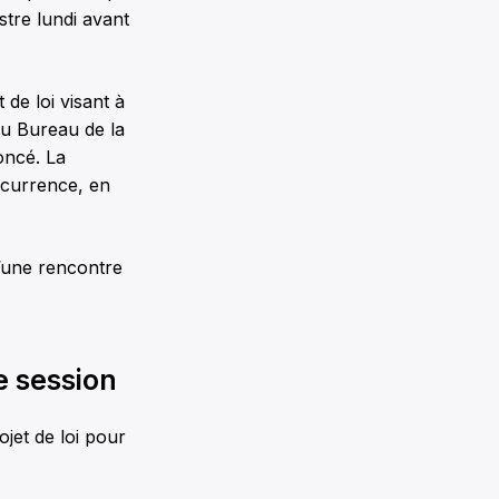
stre lundi avant
de loi visant à
au Bureau de la
oncé. La
oncurrence, en
d’une rencontre
e session
ojet de loi pour