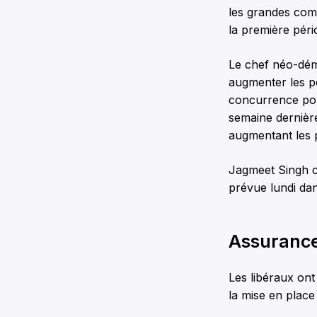
les grandes comp
la première péri
Le chef néo-démo
augmenter les pe
concurrence pour
semaine dernière
augmentant les 
Jagmeet Singh co
prévue lundi dan
Assurance
Les libéraux ont 
la mise en plac