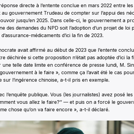
ne réponse directe à l’entente conclue en mars 2022 entre les 
 au gouvernement Trudeau de compter sur l’appui des né
ouvoir jusqu’en 2025. Dans celle-ci, le gouvernement a pr
ne des demandes du NPD soit l’adoption d’un projet de loi 
 d’assurance-médicaments d’ici la fin de 2023.
crate avait affirmé au début de 2023 que l’entente conclu
tre déchirée si cette proposition n’était pas adoptée d’ici la f
 une telle date limite en conférence de presse lundi, M. Sing
le gouvernement à le faire », comme ça l’avait été le cas pou
 sur l’ingérence chinoise, a-t-il pris en exemple.
ec l’enquête publique. Vous (les journalistes) avez posé l
mment vous allez le faire?’’ — et puis on a forcé le gouve
ême chose qu’on va faire encore », a-t-il déclaré.