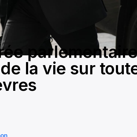
rée parlementaire 
de la vie sur tout
èvres
hon