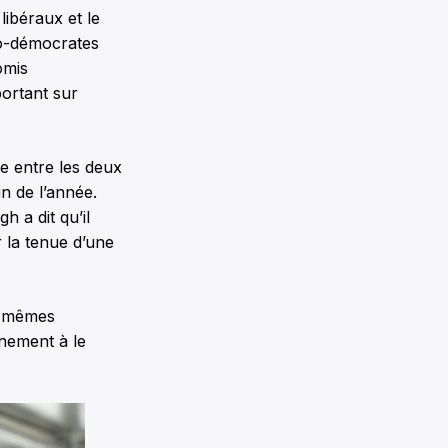
libéraux et le
o-démocrates
omis
portant sur
e entre les deux
in de l’année.
h a dit qu’il
r la tenue d’une
es mêmes
rnement à le