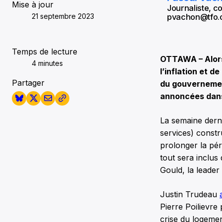
Mise à jour
Journaliste, 
21 septembre 2023
pvachon@tfo.
Temps de lecture
OTTAWA – Alors 
4 minutes
l’inflation et d
Partager
du gouvernemen
annoncées dans 
La semaine derni
services) constr
prolonger la pér
tout sera inclus
Gould, la leade
Justin Trudeau
Pierre Poilievre
crise du logemen