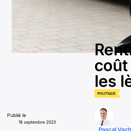
Rent
coût 
les l
POLITIQUE
Publié le
18 septembre 2023
Pascal Vac