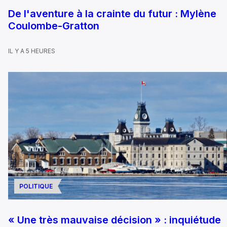
De l'aventure à la crainte du futur : Mylène
Coulombe-Gratton
IL Y A 5 HEURES
POLITIQUE
« Une très mauvaise décision » : inquiétude