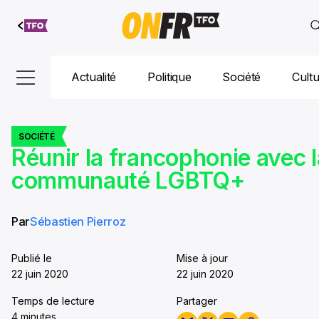
Aller au
contenu
Actualité
Politique
Société
Cult
SOCIÉTÉ
Réunir la francophonie avec l
communauté LGBTQ+
Par
Sébastien Pierroz
Publié le
Mise à jour
22 juin 2020
22 juin 2020
Temps de lecture
Partager
4 minutes