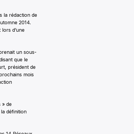
s la rédaction de
’automne 2014.
 lors d’une
prenait un sous-
disant que le
rt, président de
 prochains mois
ction
s » de
a définition
 les 14 Réseaux