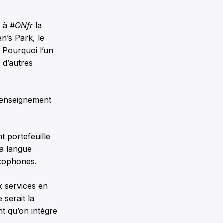
r à
#ONfr
la
n’s Park, le
. Pourquoi l’un
s d’autres
l’enseignement
t portefeuille
la langue
ncophones.
x services en
serait la
nt qu’on intègre