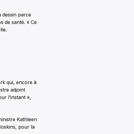
 à dessin parce
s de santé. « Ce
lle.
rk qui, encore à
tre adjoint
r l’instant »,
inistre Kathleen
Hoskins, pour la