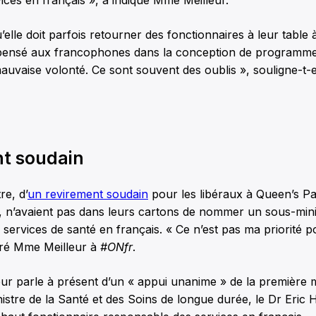
vices en français », a indiqué Mme Meilleur.
u’elle doit parfois retourner des fonctionnaires à leur table
s pensé aux francophones dans la conception de programme
mauvaise volonté. Ce sont souvent des oublis », souligne-t-e
t soudain
re, d’
un revirement soudain
pour les libéraux à Queen’s Pa
, n’avaient pas dans leurs cartons de nommer un sous-minis
services de santé en français. « Ce n’est pas ma priorité pou
laré Mme Meilleur à
#ONfr
.
ur parle à présent d’un « appui unanime » de la première m
stre de la Santé et des Soins de longue durée, le Dr Eric 