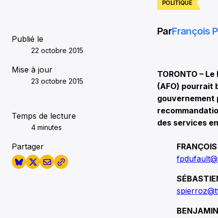
POLITIQUE
Par
François P
Publié le
22 octobre 2015
Mise à jour
TORONTO – Le Li
23 octobre 2015
(AFO) pourrait 
gouvernement pr
recommandation
Temps de lecture
des services en
4 minutes
Partager
FRANÇOIS
fpdufault@
SÉBASTIE
spierroz@t
BENJAMIN