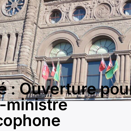
é : Ouverture pou
-ministre
cophone