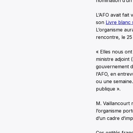
nomination d’un 
L’AFO avait fait
son
Livre blanc 
L’organisme aura
rencontre, le 2
« Elles nous on
ministre adjoint
gouvernement dev
l’AFO, en entre
ou une semaine.
publique ».
M. Vaillancourt 
l’organisme port
d’un cadre d’impu
Ces entités fran