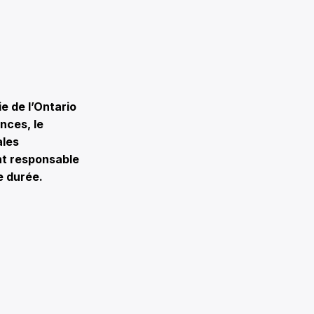
e de l’Ontario
nces, le
ales
nt responsable
e durée.