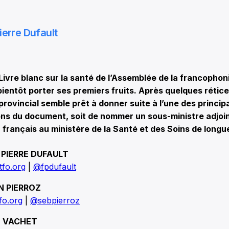
ierre Dufault
vre blanc sur la santé de l’Assemblée de la francophoni
bientôt porter ses premiers fruits. Après quelques rétice
ovincial semble prêt à donner suite à l’une des princip
s du document, soit de nommer un sous-ministre adjoi
 français au ministère de la Santé et des Soins de longu
 PIERRE DUFAULT
tfo.org
|
@fpdufault
N PIERROZ
fo.org
|
@sebpierroz
 VACHET