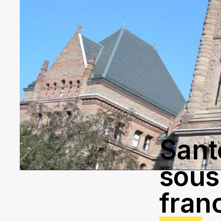
Sant
sous
fran