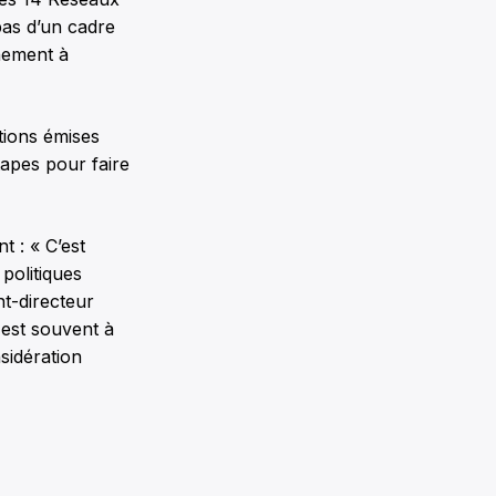
pas d’un cadre
rnement à
ations émises
tapes pour faire
t : « C’est
politiques
t-directeur
 est souvent à
sidération