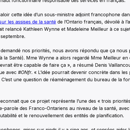
haut fonctionnaire responsable des services en français.
 valoir cette idée d’un sous-ministre adjoint francophone dan
sur les assises de la santé
de l’Ontario français, dévoilé à l
it relancé Kathleen Wynne et Madeleine Meilleur à ce sujet
5 septembre.
t demandé nos priorités, nous avons répondu que ça nous 
 (à la Santé). Mme Wynne a alors regardé Mme Meilleur en 
rait être capable de faire ça », a résumé Denis Vaillancou
vue avec
#ONfr
. « L’idée pourrait devenir concrète dans les
 C’est une question de réaménagement du bureau de la fon
reconnait que ce projet représente l’une des « trois priorité
e-parole des Franco-Ontariens au niveau de la santé, avec l
tabilité et le renouvellement des entités de planification.
cophones, mises sur pieds il y a cinq ans, et censées aider