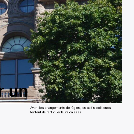
r un
Avant les changements de règles, les partis politiques
tentent de renflouer leurs caisses.