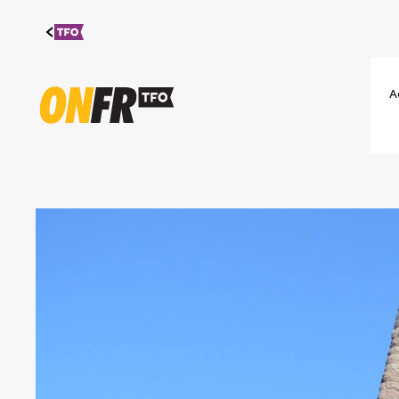
Aller au
contenu
A