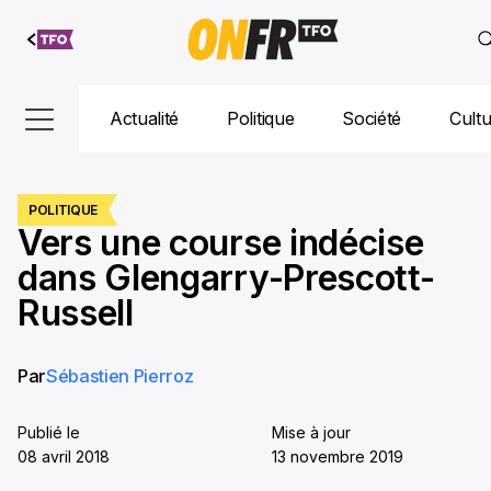
Aller au
contenu
Actualité
Politique
Société
Cult
POLITIQUE
Vers une course indécise
dans Glengarry-Prescott-
Russell
Par
Sébastien Pierroz
Publié le
Mise à jour
08 avril 2018
13 novembre 2019