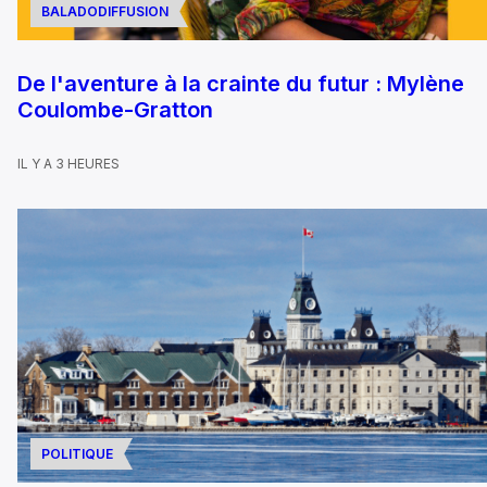
BALADODIFFUSION
De l'aventure à la crainte du futur : Mylène
Coulombe-Gratton
IL Y A 3 HEURES
POLITIQUE