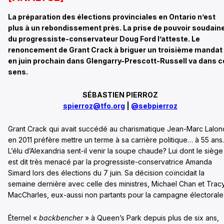
La préparation des élections provinciales en Ontario n’est
plus à un rebondissement près. La prise de pouvoir soudain
du progressiste-conservateur Doug Ford l’atteste. Le
renoncement de Grant Crack à briguer un troisième mandat
en juin prochain dans Glengarry-Prescott-Russell va dans c
sens.
SÉBASTIEN PIERROZ
spierroz@tfo.org
|
@sebpierroz
Grant Crack qui avait succédé au charismatique Jean-Marc Lalo
en 2011 préfère mettre un terme à sa carrière politique… à 55 ans.
L’élu d’Alexandria sent-il venir la soupe chaude? Lui dont le siège
est dit très menacé par la progressiste-conservatrice Amanda
Simard lors des élections du 7 juin. Sa décision coïncidait la
semaine dernière avec celle des ministres,
Michael Chan et Trac
MacCharles, eux-aussi non partants pour la campagne électorale
Éternel «
backbencher
» à Queen’s Park depuis plus de six ans,