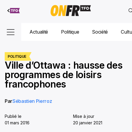
Aller au
contenu
Actualité
Politique
Société
Cult
POLITIQUE
Ville d’Ottawa : hausse des
programmes de loisirs
francophones
Par
Sébastien Pierroz
Publié le
Mise à jour
01 mars 2016
20 janvier 2021