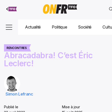
Aller au
contenu
Actualité
Politique
Société
Cult
RENCONTRES
Abracadabra! C’est Éric
Leclerc!
Simon Lefranc
Publié le
Mise à jour