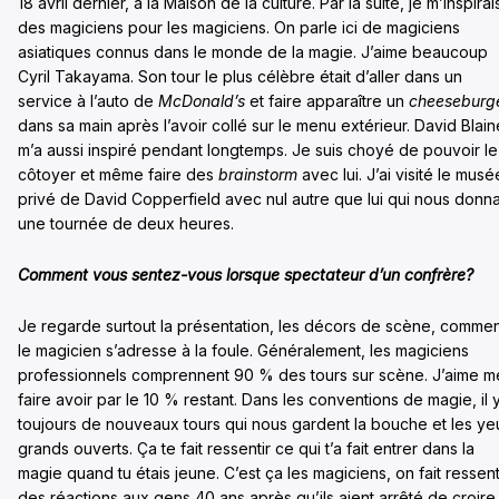
18 avril dernier, à la Maison de la culture. Par la suite, je m’inspirai
des magiciens pour les magiciens. On parle ici de magiciens
asiatiques connus dans le monde de la magie. J’aime beaucoup
Cyril Takayama. Son tour le plus célèbre était d’aller dans un
service à l’auto de
McDonald’s
et faire apparaître un
cheeseburg
dans sa main après l’avoir collé sur le menu extérieur. David Blain
m’a aussi inspiré pendant longtemps. Je suis choyé de pouvoir le
côtoyer et même faire des
brainstorm
avec lui. J’ai visité le musé
privé de David Copperfield avec nul autre que lui qui nous donna
une tournée de deux heures.
Comment vous sentez-vous lorsque spectateur d’un confrère?
Je regarde surtout la présentation, les décors de scène, comme
le magicien s’adresse à la foule. Généralement, les magiciens
professionnels comprennent 90 % des tours sur scène. J’aime m
faire avoir par le 10 % restant. Dans les conventions de magie, il 
toujours de nouveaux tours qui nous gardent la bouche et les ye
grands ouverts. Ça te fait ressentir ce qui t’a fait entrer dans la
magie quand tu étais jeune. C’est ça les magiciens, on fait ressent
des réactions aux gens 40 ans après qu’ils aient arrêté de croire