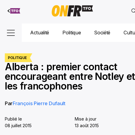
Aller au
contenu
Actualité
Politique
Société
Cult
POLITIQUE
Alberta : premier contact
encourageant entre Notley e
les francophones
Par
François Pierre Dufault
Publié le
Mise à jour
08 juillet 2015
13 août 2015