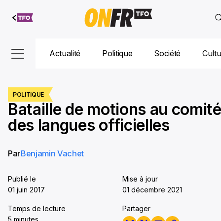
Aller au
contenu
Actualité
Politique
Société
Cult
POLITIQUE
Bataille de motions au comit
des langues officielles
Par
Benjamin Vachet
Publié le
Mise à jour
01 juin 2017
01 décembre 2021
Temps de lecture
Partager
5 minutes